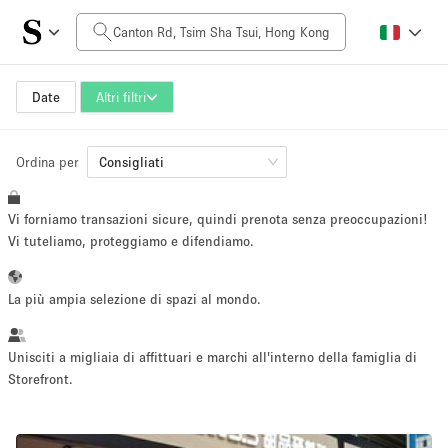
Prezzo al giorno
HK$0
HK$50,000+
Date
Altri filtri
Ordina per
Dimensioni dello spazio
Consigliati
Vi forniamo transazioni sicure, quindi prenota senza preoccupazioni!
100 sq ft
5000+ sq ft
Vi tuteliamo, proteggiamo e difendiamo.
~ 13 persone
~ 650 persone
La più ampia selezione di spazi al mondo.
Tipo di progetto
Unisciti a migliaia di affittuari e marchi all'interno della famiglia di
Storefront.
Evento
Vendita
Showroom
Evento
Cibo
artistico