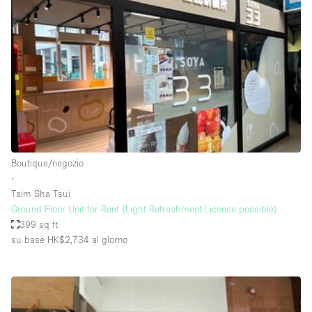
Servizio
Acquista
Conferenza
Meeting
Ufficio
fotografico
Condividi
Tipo di spazio
Acquista Condividi
Boutique/negozio
∙
Altro
Tsim Sha Tsui
Appartamento/loft
Ground Floor Unit for Rent (Light Refreshment License possible)
399 sq ft
Atelier / Laboratorio
su base HK$2,734
al giorno
Boutique/negozio
Camion
Container