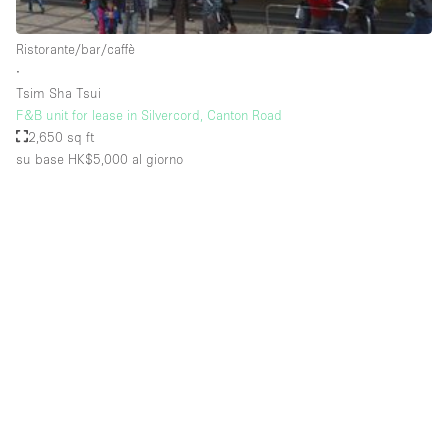
Raw
Ristorante/bar/caffè
Riscaldamento
∙
Tsim Sha Tsui
Sistema di sicurezza
F&B unit for lease in Silvercord, Canton Road
Smoking Area
2,650 sq ft
su base HK$5,000
al giorno
Soundproof
Spazio living
Stile Haussmann
Terrace
Tetto / Terrazza
Vetrina
Vista incredibile
Water Access
Whitebox / Minimal