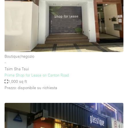
Fiera/festival
Galleria d'arte
Hall
Imbarcazione
Magazzino
Negozio in centro commerciale
Boutique/negozio
∙
Ristorante/bar/caffè
Tsim Sha Tsui
Sala conferenze
Prime Shop for Lease on Canton Road
1,000 sq ft
Sala riunioni
Prezzo: disponibile su richiesta
Salone
Spazio creativo
Spazio hall
Spazio per Eventi