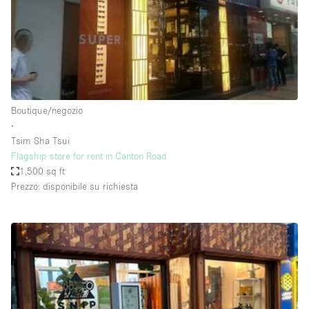
Spazio pubblicitario
Spazio unico
Stand / Bancarella
Stand / Chiosco / Stand
Studio fotografico / riprese
Boutique/negozio
∙
Terrazzo
Tsim Sha Tsui
Uffici
Flagship store for rent in Canton Road
1,500 sq ft
Villa / Casa
Prezzo: disponibile su richiesta
Dotazioni dello spazio
Accesso per disabili
Ampia Porta d'Ingresso
Animals Friendly