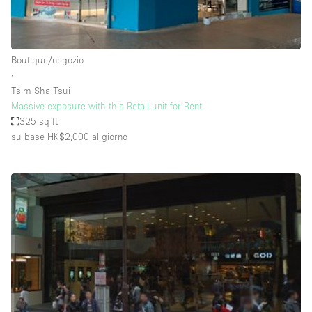
Elettricità
Esposizione di Automobili
Boutique/negozio
Giardino
∙
Tsim Sha Tsui
Illuminazione
Massive exposure with this Retail unit for Rent
Impianto audiovisivo
325 sq ft
su base HK$2,000
al giorno
Industriale
Internet
Licenza per Liquori
Livello strada
Luce Diurna
Magazzino
Parcheggio privato
Piano terra