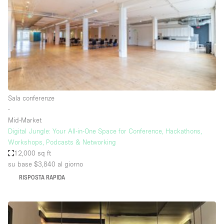
Elettricità
Esposizione di Automobili
Giardino
Illuminazione
Impianto audiovisivo
Sala conferenze
Industriale
∙
Internet
Mid-Market
Digital Jungle: Your All-in-One Space for Conference, Hackathons,
Licenza per Liquori
Workshops, Podcasts & Networking
12,000 sq ft
Livello strada
su base $3,840
al giorno
Luce Diurna
RISPOSTA RAPIDA
Magazzino
Parcheggio privato
Piano terra