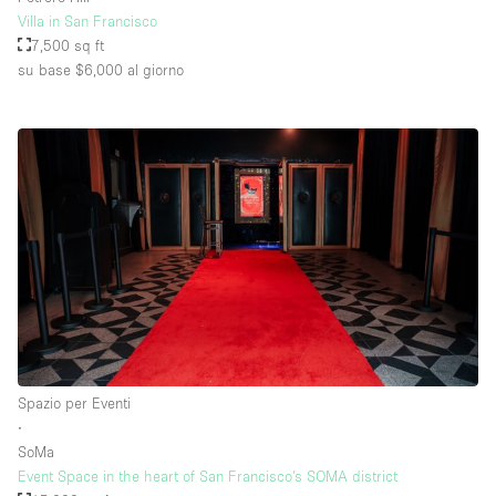
Villa in San Francisco
7,500 sq ft
su base $6,000
al giorno
Spazio per Eventi
∙
SoMa
Event Space in the heart of San Francisco’s SOMA district