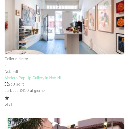
Spazio pubblicitario
Spazio unico
Stand / Bancarella
Stand / Chiosco / Stand
Studio fotografico / riprese
Terrazzo
Galleria d'arte
Uffici
∙
Nob Hill
Villa / Casa
Modern Pop-Up Gallery in Nob Hill
250 sq ft
su base $420
al giorno
Dotazioni dello spazio
5
(
2
)
Accesso per disabili
Ampia Porta d'Ingresso
Animals Friendly