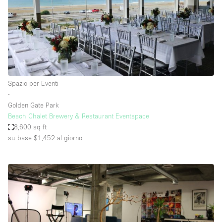
Spazio per Eventi
∙
Golden Gate Park
Beach Chalet Brewery & Restaurant Eventspace
8,600 sq ft
su base $1,452
al giorno