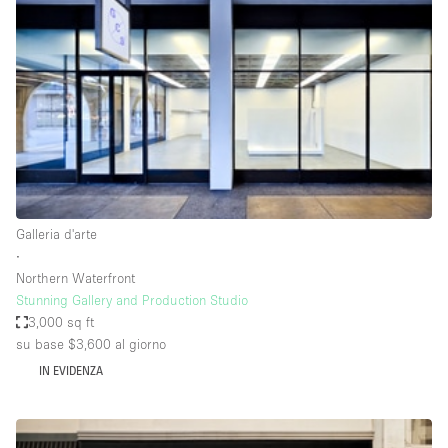
Servizio
Acquista
Conferenza
Meeting
Ufficio
fotografico
Condividi
Tipo di spazio
Acquista Condividi
Galleria d'arte
∙
Altro
Northern Waterfront
Appartamento/loft
Stunning Gallery and Production Studio
3,000 sq ft
Atelier / Laboratorio
su base $3,600
al giorno
Boutique/negozio
IN EVIDENZA
Camion
Container