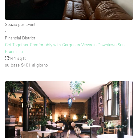
Spazio per Eventi
∙
Financial District
Get Together Comfortably with Gorgeous Views in Downtown San
Francisco
444 sq ft
su base $401
al giorno