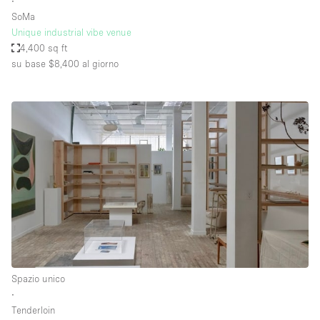
∙
SoMa
Unique industrial vibe venue
4,400 sq ft
su base $8,400
al giorno
Spazio unico
∙
Tenderloin