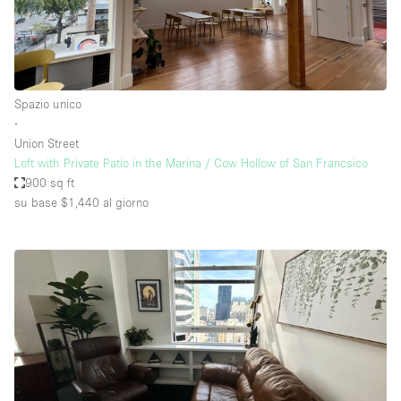
Spazio unico
∙
Union Street
Loft with Private Patio in the Marina / Cow Hollow of San Francsico
900 sq ft
su base $1,440
al giorno