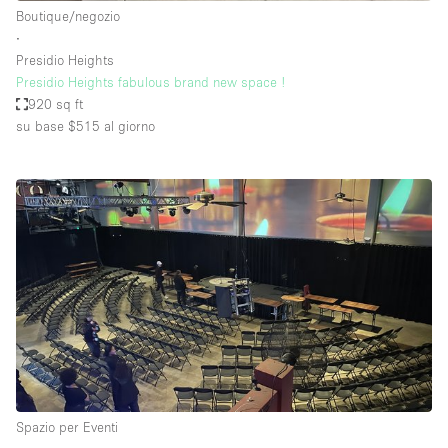
Boutique/negozio
∙
Presidio Heights
Presidio Heights fabulous brand new space !
920 sq ft
su base $515
al giorno
Spazio per Eventi