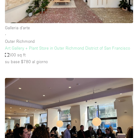
Galleria d'arte
∙
Outer Richmond
Art Gallery + Plant Store in Outer Richmond District of San Francisco
500 sq ft
su base $780
al giorno