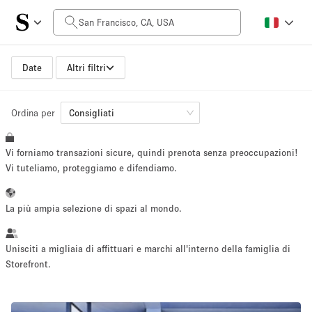
Prezzo al giorno
$0
$5,000+
Date
Altri filtri
Ordina per
Dimensioni dello spazio
Consigliati
Vi forniamo transazioni sicure, quindi prenota senza preoccupazioni!
100 sq ft
5000+ sq ft
Vi tuteliamo, proteggiamo e difendiamo.
~ 13 persone
~ 650 persone
La più ampia selezione di spazi al mondo.
Tipo di progetto
Unisciti a migliaia di affittuari e marchi all'interno della famiglia di
Storefront.
Evento
Vendita
Showroom
Evento
Cibo
artistico