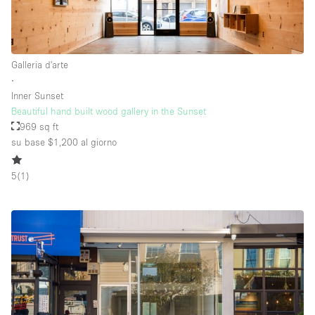
Galleria d'arte
∙
Inner Sunset
Beautiful hand built wood gallery in the Sunset
969 sq ft
su base $1,200
al giorno
5
(
1
)