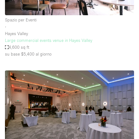
Spazio per Eventi
∙
Hayes Valley
Large commercial events venue in Hayes Valley
4,600 sq ft
su base $5,400
al giorno