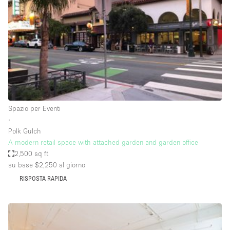
Aria condizionata
Arredamento
Ascensore
Attaccapanni
Attrezzature da ufficio
Bagni
Spazio per Eventi
∙
Bagno
Polk Gulch
Banconi
A modern retail space with attached garden and garden office
2,500 sq ft
Bar
su base $2,250
al giorno
Camere Multiple
RISPOSTA RAPIDA
Camerini di prova
Concierge
Cucina