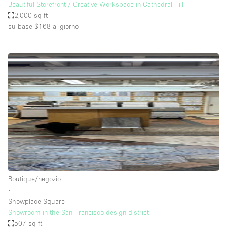
Beautiful Storefront / Creative Workspace in Cathedral Hill
2,000 sq ft
su base $168
al giorno
Boutique/negozio
∙
Showplace Square
Showroom in the San Francisco design district
507 sq ft