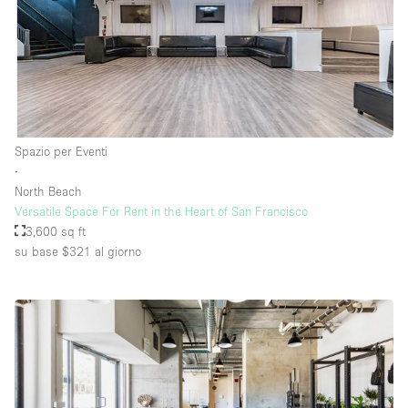
Piano/Accesso
Seminterrato
Piano terra su corte
Spazio per Eventi
Piano terra su strada
∙
North Beach
Centro commerciale
Versatile Space For Rent in the Heart of San Francisco
3,600 sq ft
Terrazza
su base $321
al giorno
Di sopra
Altro