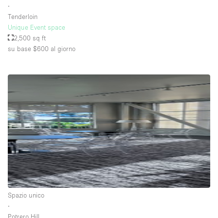
∙
Tenderloin
Unique Event space
2,500 sq ft
su base $600
al giorno
Spazio unico
∙
Potrero Hill