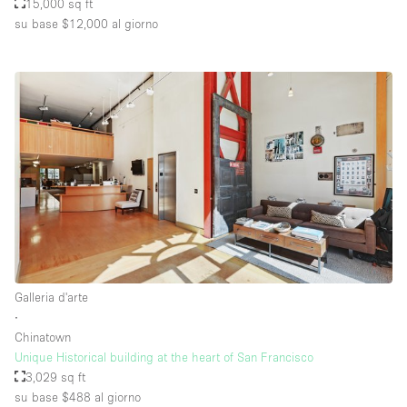
15,000 sq ft
su base $12,000
al giorno
Galleria d'arte
∙
Chinatown
Unique Historical building at the heart of San Francisco
3,029 sq ft
su base $488
al giorno