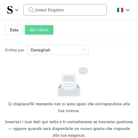
Prezzo al giorno
£0
£5,000+
Date
Altri filtri
Dimensioni dello spazio
Ordina per
Consigliati
100 sq ft
5000+ sq ft
~ 13 persone
~ 650 persone
Tipo di progetto
Ci dispiace!
Al momento non ci sono spazi che corrispondono alla
tua ricerca.
Evento
Vendita
Showroom
Evento
Cibo
artistico
Inserisci i tuoi dati qui sotto e ti contatteremo se troviamo qualcosa
— oppure quando sarà disponibile un nuovo spazio che risponde
alle tue esigenze.