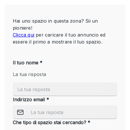
Servizio
Acquista
Conferenza
Meeting
Ufficio
fotografico
Condividi
Tipo di spazio
Acquista Condividi
Altro
Appartamento/loft
Atelier / Laboratorio
Boutique/negozio
Camion
Container
Fiera/festival
Galleria d'arte