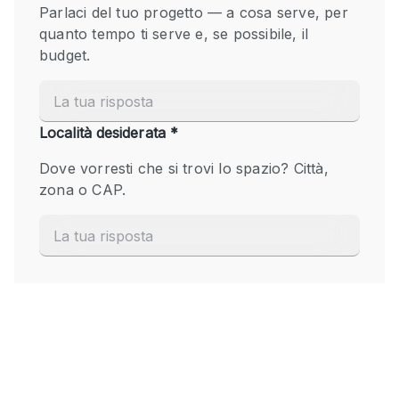
Hall
Imbarcazione
Magazzino
Negozio in centro commerciale
Ristorante/bar/caffè
Sala conferenze
Sala riunioni
Salone
Spazio creativo
Spazio hall
Spazio per Eventi
Spazio pubblicitario
Spazio unico