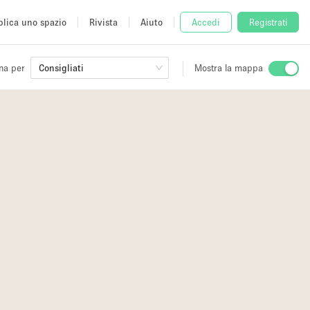
lica uno spazio
Rivista
Aiuto
Accedi
Registrati
na per
Mostra la mappa
Consigliati
io
fè