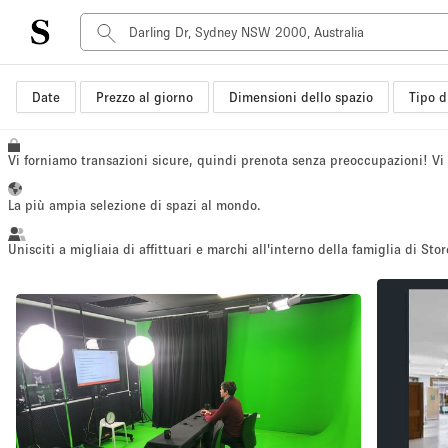
Tipo di spazio
Date
Prezzo al giorno
Dimensioni dello spazio
Tipo d
Acquista Condividi
Appartamento/loft
Vi forniamo transazioni sicure, quindi prenota senza preoccupazioni! V
Boutique/negozio
La più ampia selezione di spazi al mondo.
Container
Galleria d'arte
Unisciti a migliaia di affittuari e marchi all'interno della famiglia di Stor
Imbarcazione
Negozio in centro commerciale
Sala conferenze
Salone
Spazio hall