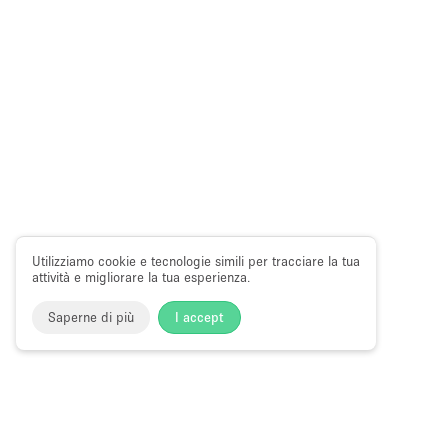
Utilizziamo cookie e tecnologie simili per tracciare la tua
attività e migliorare la tua esperienza.
Saperne di più
I accept
Choose
Tutte le local
Italiano
a
Tutti i tipi di