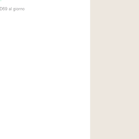
UD69
al giorno
Piano terra su cort
Centro commercial
Di sopra