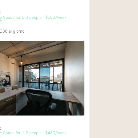
Esposizione di Aut
t
Illuminazione
ice Space for 5-6 people - $600/week
E
Industriale
UD86
al giorno
Licenza per Liquori
Luce Diurna
Parcheggio privato
Raw
Sistema di sicurez
Soundproof
Stile Haussmann
Tetto / Terrazza
Vista incredibile
t
ice Space for 1-2 people - $480/week
Whitebox / Minima
E