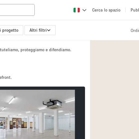
Cerca lo spazio
Pubb
i progetto
Altri filtri
Ordi
Altro
Atelier / Laborator
i tuteliamo, proteggiamo e difendiamo.
Camion
Fiera/festival
Hall
efront.
Magazzino
Ristorante/bar/caf
Sala riunioni
Spazio creativo
Spazio per Eventi