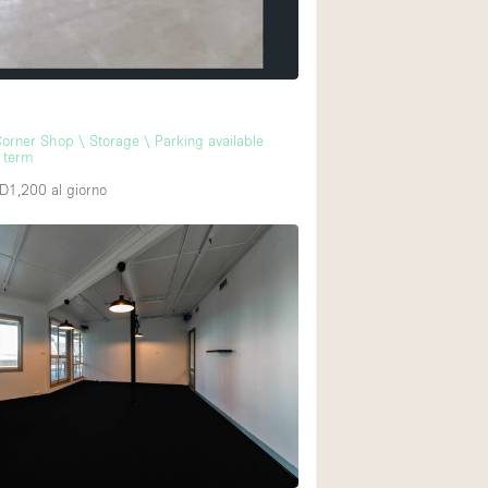
Spazio unico
Stand / Chiosco / 
Terrazzo
Villa / Casa
orner Shop \ Storage \ Parking available
g term
UD1,200
al giorno
Ampia Porta d'Ingr
Aria condizionata
Ascensore
Attrezzature da uff
Bagno
Bar
Camerini di prova
Cucina