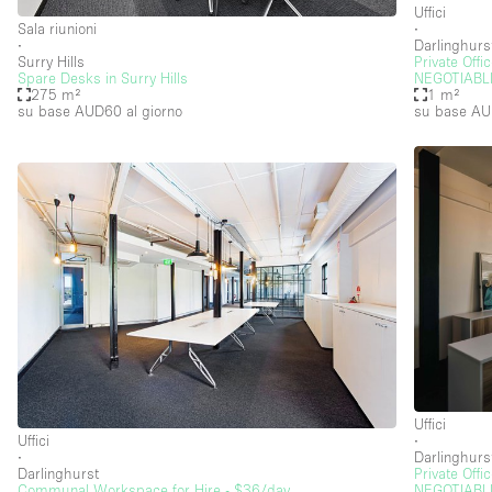
Uffici
Elettricità
Sala riunioni
∙
∙
Darlinghurs
Giardino
Surry Hills
Private Off
Spare Desks in Surry Hills
NEGOTIABL
275 m²
1 m²
Impianto audiovisivo
su base AUD60
al giorno
su base A
Internet
Livello strada
Magazzino
Piano terra
Riscaldamento
Smoking Area
Spazio living
Terrace
Uffici
Vetrina
Uffici
∙
∙
Darlinghurs
Darlinghurst
Private Off
Water Access
Communal Workspace for Hire - $36/day
NEGOTIABL