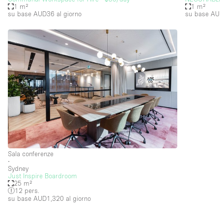
1 m²
1 m²
su base AUD36
al giorno
su base A
Piano/Accesso
Seminterrato
Piano terra su strada
Terrazza
Altro
Sala conferenze
∙
Sydney
Just Inspire Boardroom
25 m²
12 pers.
su base AUD1,320
al giorno