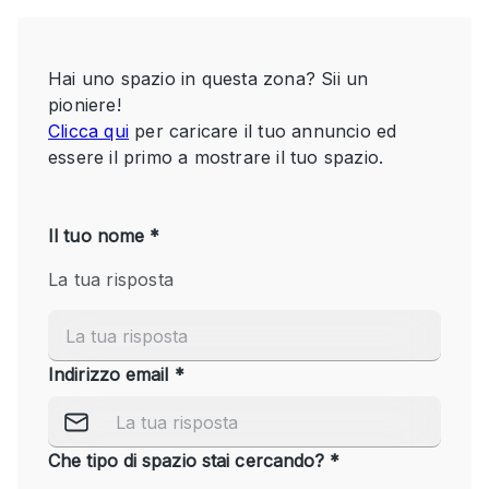
Servizio
Acquista
Conferenza
Meeting
Ufficio
fotografico
Condividi
Tipo di spazio
Acquista Condividi
Altro
Appartamento/loft
Atelier / Laboratorio
Boutique/negozio
Camion
Container