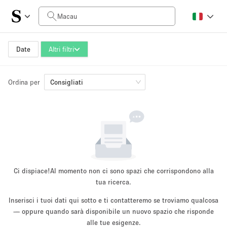
Prezzo al giorno
HK$0
HK$50,000+
Date
Altri filtri
Ordina per
Dimensioni dello spazio
Consigliati
100 sq ft
5000+ sq ft
~ 13 persone
~ 650 persone
Tipo di progetto
Ci dispiace!
Al momento non ci sono spazi che corrispondono alla
tua ricerca.
Inserisci i tuoi dati qui sotto e ti contatteremo se troviamo qualcosa
Evento
— oppure quando sarà disponibile un nuovo spazio che risponde
Vendita
Showroom
Evento
Cibo
artistico
alle tue esigenze.