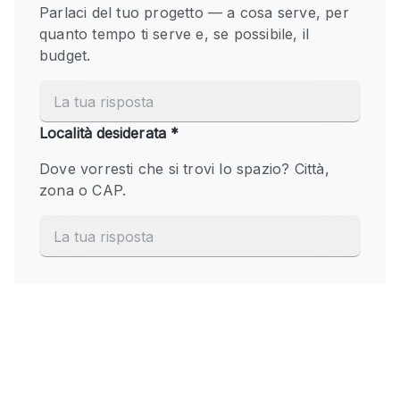
Fiera/festival
Galleria d'arte
Hall
Imbarcazione
Magazzino
Negozio in centro commerciale
Ristorante/bar/caffè
Sala conferenze
Sala riunioni
Salone
Spazio creativo
Spazio hall
Spazio per Eventi