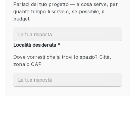
Fiera/festival
Galleria d'arte
Hall
Imbarcazione
Magazzino
Negozio in centro commerciale
Ristorante/bar/caffè
Sala conferenze
Sala riunioni
Salone
Spazio creativo
Spazio hall
Spazio per Eventi