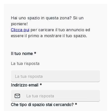
Servizio
Acquista
Conferenza
Meeting
Ufficio
fotografico
Condividi
Tipo di spazio
Acquista Condividi
Altro
Appartamento/loft
Atelier / Laboratorio
Boutique/negozio
Camion
Container