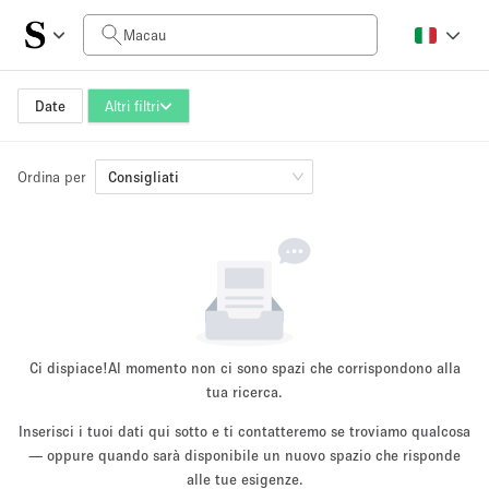
Prezzo al giorno
HK$0
HK$50,000+
Date
Altri filtri
Ordina per
Dimensioni dello spazio
Consigliati
100 sq ft
5000+ sq ft
~ 13 persone
~ 650 persone
Tipo di progetto
Ci dispiace!
Al momento non ci sono spazi che corrispondono alla
tua ricerca.
Inserisci i tuoi dati qui sotto e ti contatteremo se troviamo qualcosa
Evento
— oppure quando sarà disponibile un nuovo spazio che risponde
Vendita
Showroom
Evento
Cibo
artistico
alle tue esigenze.