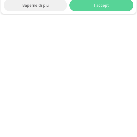
Saperne di più
I accept
Storefront
>
Location per eventi
>
Location e Spazi per
Eventi a Macau
Spazi per Eventi in Affitto a Macau
Quali sono le posizioni
degli eventi più ricercati
a Macao?
Macao è un bel posto da visitare. È uno dei più
popolari destinazioni turistiche in Cina. Ha molti
punti di riferimento famosi come il Star Ferry, The
Macau Museum e altri. Macao è una delle
destinazioni più ricercate per eventi in Asia. Ha una