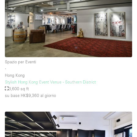
Spazio per Eventi
∙
Hong Kong
Stylish Hong Kong Event Venue - Southern District
3,600 sq ft
su base HK$9,360
al giorno