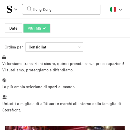
Prezzo al giorno
HK$0
HK$50,000+
Date
Altri filtri
Ordina per
Dimensioni dello spazio
Consigliati
Vi forniamo transazioni sicure, quindi prenota senza preoccupazioni!
100 sq ft
5000+ sq ft
Vi tuteliamo, proteggiamo e difendiamo.
~ 13 persone
~ 650 persone
La più ampia selezione di spazi al mondo.
Tipo di progetto
Unisciti a migliaia di affittuari e marchi all'interno della famiglia di
Storefront.
Evento
Vendita
Showroom
Evento
Cibo
artistico