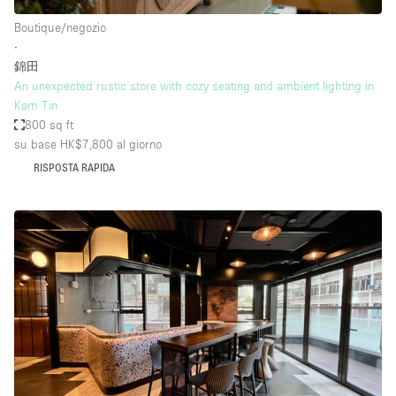
Boutique/negozio
∙
錦田
An unexpected rustic store with cozy seating and ambient lighting in
Kam Tin
800 sq ft
su base HK$7,800
al giorno
RISPOSTA RAPIDA