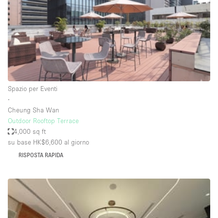
Spazio pubblicitario
Spazio unico
Stand / Bancarella
Stand / Chiosco / Stand
Studio fotografico / riprese
Spazio per Eventi
Terrazzo
∙
Uffici
Cheung Sha Wan
Outdoor Rooftop Terrace
Villa / Casa
4,000 sq ft
su base HK$6,600
al giorno
RISPOSTA RAPIDA
Dotazioni dello spazio
Accesso per disabili
Ampia Porta d'Ingresso
Animals Friendly