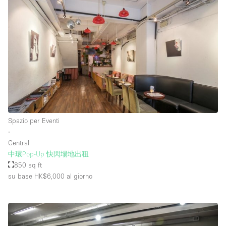
Spazio per Eventi
∙
Central
中環Pop-Up 快閃場地出租
850 sq ft
su base HK$6,000
al giorno