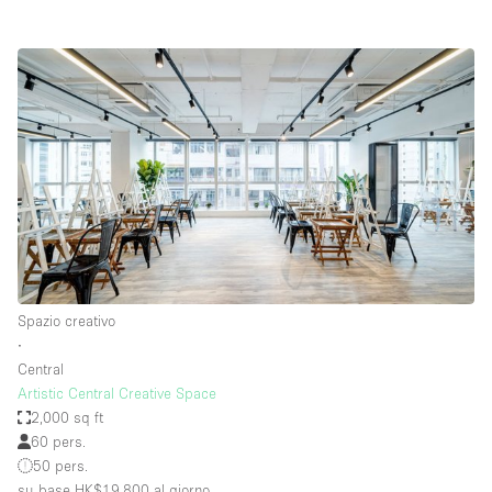
Spazio creativo
∙
Central
Artistic Central Creative Space
2,000 sq ft
60 pers.
50 pers.
su base HK$19,800
al giorno