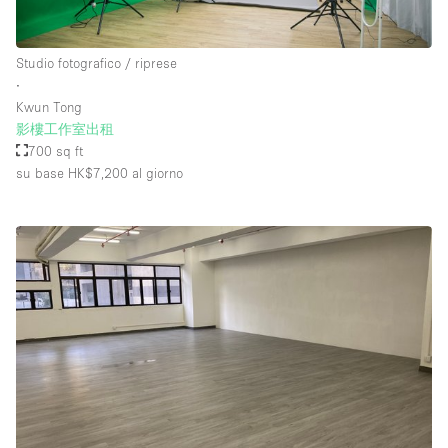
Studio fotografico / riprese
∙
Kwun Tong
影樓工作室出租
700 sq ft
su base HK$7,200
al giorno