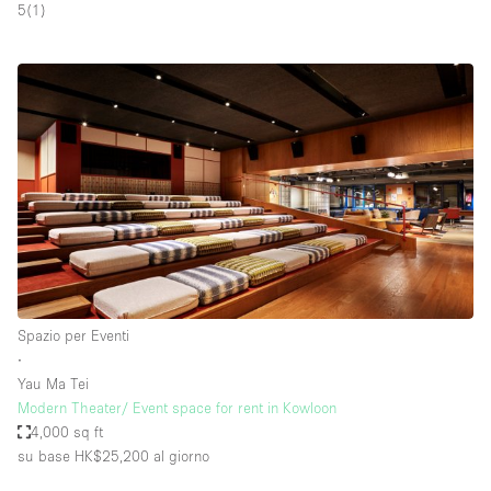
5
(
1
)
Spazio per Eventi
∙
Yau Ma Tei
Modern Theater/ Event space for rent in Kowloon
4,000 sq ft
su base HK$25,200
al giorno