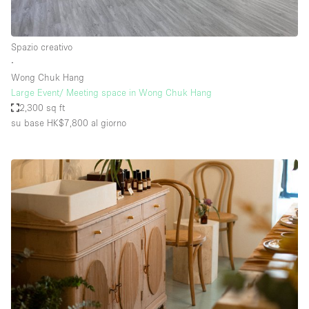
Spazio creativo
∙
Wong Chuk Hang
Large Event/ Meeting space in Wong Chuk Hang
2,300 sq ft
su base HK$7,800
al giorno