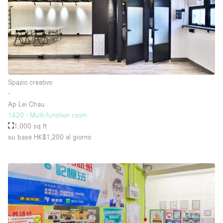
Spazio creativo
∙
Ap Lei Chau
1420 - Multi-function room
1,000 sq ft
su base HK$1,200
al giorno