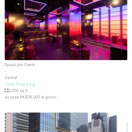
Fiera/festival
Galleria d'arte
Hall
Imbarcazione
Magazzino
Negozio in centro commerciale
Spazio per Eventi
Ristorante/bar/caffè
∙
Sala conferenze
Central
Yume Hong Kong
Sala riunioni
2,250 sq ft
Salone
su base HK$36,000
al giorno
Spazio creativo
Spazio hall
Spazio per Eventi