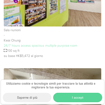
Sala riunioni
∙
Kwai Chung
24/7 hours access spacious multiple purpose room
700 sq ft
su base HK$5,472
al giorno
Utilizziamo cookie e tecnologie simili per tracciare la tua attività e
migliorare la tua esperienza.
Saperne di più
I accept