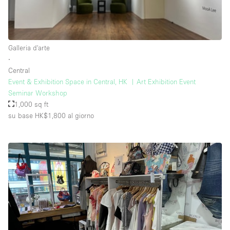
Raw
Riscaldamento
Galleria d'arte
Sistema di sicurezza
∙
Smoking Area
Central
Event & Exhibition Space in Central, HK ︳Art Exhibition Event
Soundproof
Seminar Workshop
1,000 sq ft
Spazio living
su base HK$1,800
al giorno
Stile Haussmann
Terrace
Tetto / Terrazza
Vetrina
Vista incredibile
Water Access
Whitebox / Minimal