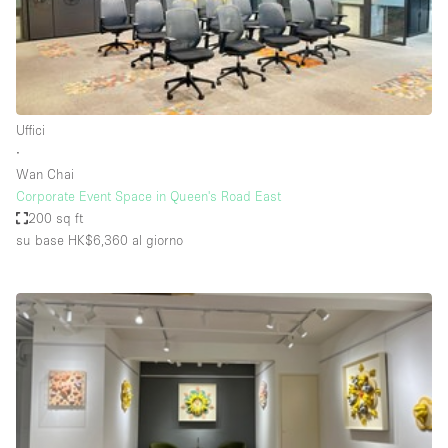
Elettricità
Esposizione di Automobili
Giardino
Uffici
Illuminazione
∙
Impianto audiovisivo
Wan Chai
Corporate Event Space in Queen's Road East
Industriale
200 sq ft
Internet
su base HK$6,360
al giorno
Licenza per Liquori
Livello strada
Luce Diurna
Magazzino
Parcheggio privato
Piano terra