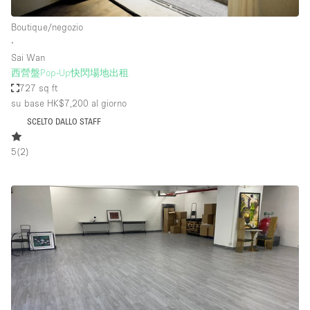
Boutique/negozio
∙
Sai Wan
西營盤Pop-Up快閃場地出租
727 sq ft
su base HK$7,200
al giorno
SCELTO DALLO STAFF
5
(
2
)