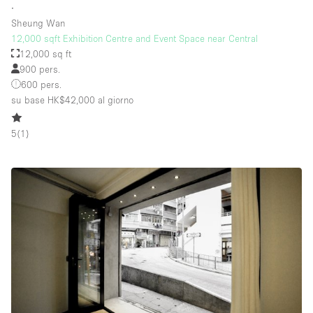
∙
Sheung Wan
12,000 sqft Exhibition Centre and Event Space near Central
12,000 sq ft
900 pers.
600 pers.
su base HK$42,000
al giorno
5
(
1
)