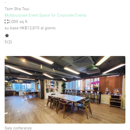
∙
Tsim Sha Tsui
Multipurpose Event Space for Corporate Events
2,000 sq ft
su base HK$12,870
al giorno
5
(
2
)
Sala conferenze