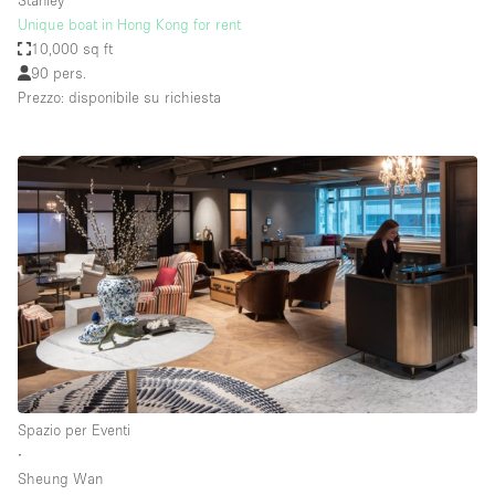
Stanley
Unique boat in Hong Kong for rent
10,000 sq ft
90 pers.
Prezzo: disponibile su richiesta
Spazio per Eventi
∙
Sheung Wan