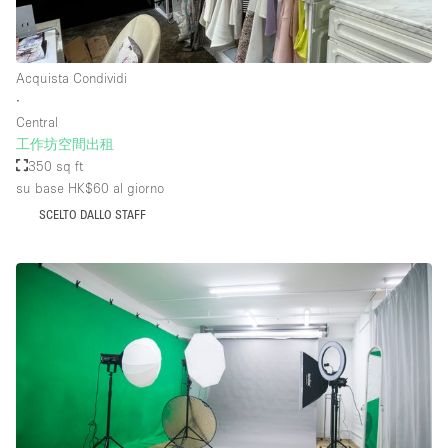
Piano/Accesso
Acquista Condividi
∙
Seminterrato
Central
工作坊空間出租
Piano terra su corte
350 sq ft
Piano terra su strada
su base HK$60
al giorno
SCELTO DALLO STAFF
Centro commerciale
Terrazza
Di sopra
Altro