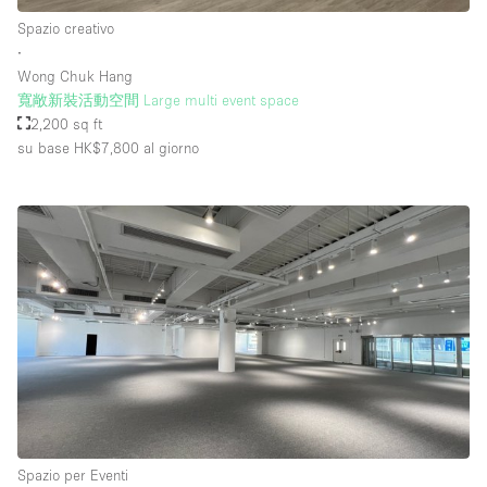
Spazio creativo
∙
Wong Chuk Hang
寬敞新裝活動空間 Large multi event space
2,200 sq ft
su base HK$7,800
al giorno
Spazio per Eventi