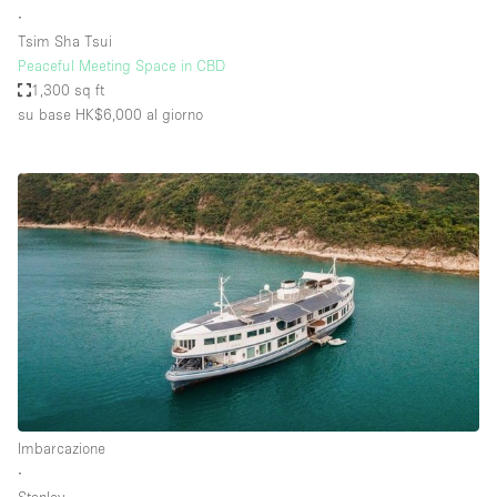
∙
Tsim Sha Tsui
Peaceful Meeting Space in CBD
1,300 sq ft
su base HK$6,000
al giorno
Imbarcazione
∙