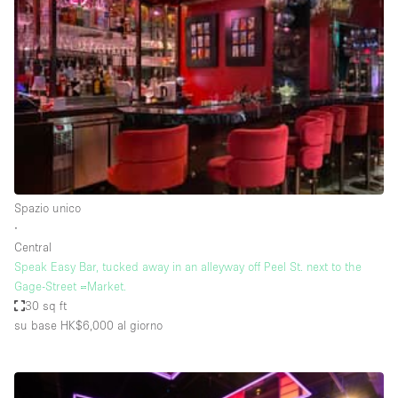
Servizio
Acquista
Conferenza
Meeting
Ufficio
fotografico
Condividi
Tipo di spazio
Acquista Condividi
Spazio unico
∙
Altro
Central
Appartamento/loft
Speak Easy Bar, tucked away in an alleyway off Peel St. next to the
Gage-Street =Market.
Atelier / Laboratorio
30 sq ft
Boutique/negozio
su base HK$6,000
al giorno
Camion
Container