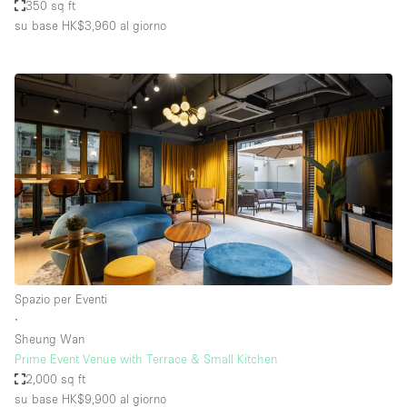
350 sq ft
su base HK$3,960
al giorno
Spazio per Eventi
∙
Sheung Wan
Prime Event Venue with Terrace & Small Kitchen
2,000 sq ft
su base HK$9,900
al giorno