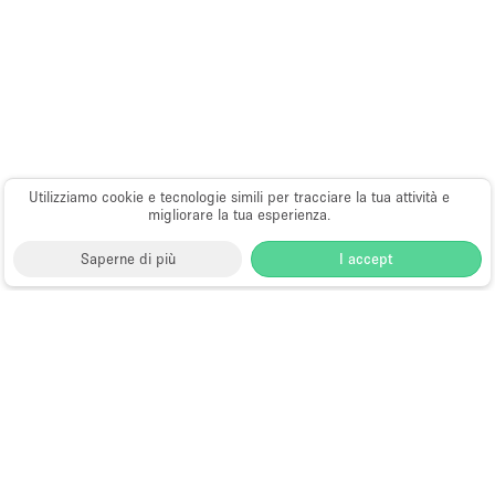
Riscaldamento
Sistema di sicurezza
Smoking Area
Soundproof
Spazio living
Stile Haussmann
Utilizziamo cookie e tecnologie simili per tracciare la tua attività e
migliorare la tua esperienza.
Terrace
Saperne di più
I accept
Tetto / Terrazza
Vetrina
Choose
Tutte le località
Italiano
a
Vista incredibile
Tutti i tipi di spazi
Language
Spazi retail temporanei
Water Access
Negozi pop-up
Spazi per eventi
Whitebox / Minimal
Gallerie d’arte e spazi espositivi
Sale riunioni
Uffici flessibili