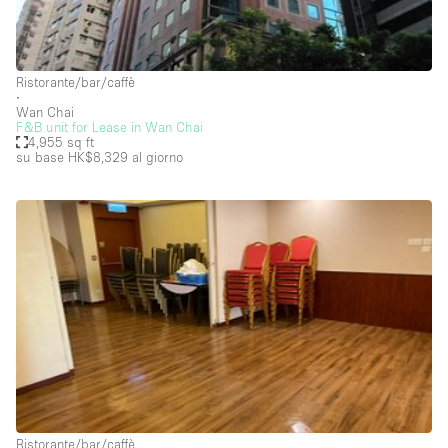
Hall
Imbarcazione
Ristorante/bar/caffè
Magazzino
∙
Wan Chai
F&B unit for Lease in Wan Chai
Negozio in centro commerciale
4,955 sq ft
su base HK$8,329
al giorno
Ristorante/bar/caffè
Sala conferenze
Sala riunioni
Salone
Spazio creativo
Spazio hall
Spazio per Eventi
Spazio pubblicitario
Spazio unico
Ristorante/bar/caffè