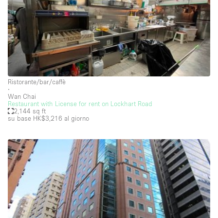
Servizio
Acquista
Conferenza
Meeting
Ufficio
fotografico
Condividi
Tipo di spazio
Acquista Condividi
Ristorante/bar/caffè
∙
Wan Chai
Altro
Restaurant with License for rent on Lockhart Road
2,144 sq ft
Appartamento/loft
su base HK$3,216
al giorno
Atelier / Laboratorio
Boutique/negozio
Camion
Container
Fiera/festival
Galleria d'arte