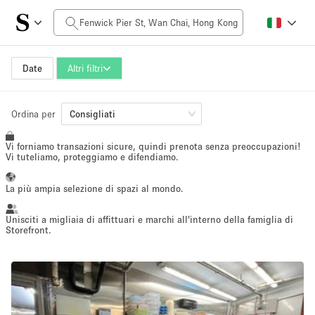
Prezzo al giorno
$0
$5,000+
Date
Altri filtri
Dimensioni dello spazio
Ordina per
Consigliati
Vi forniamo transazioni sicure, quindi prenota senza preoccupazioni!
100 sq ft
5000+ sq ft
Vi tuteliamo, proteggiamo e difendiamo.
~ 13 persone
~ 650 persone
La più ampia selezione di spazi al mondo.
Tipo di progetto
Unisciti a migliaia di affittuari e marchi all'interno della famiglia di
Storefront.
Evento
Vendita
Showroom
Evento
Cibo
artistico