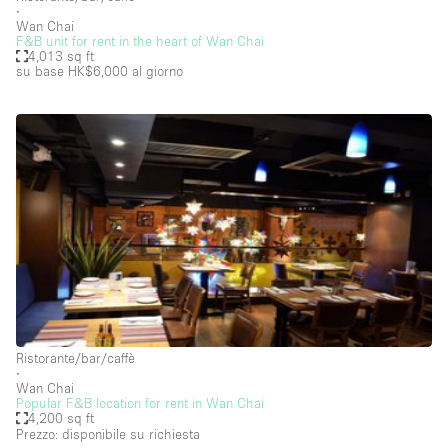
∙
Wan Chai
Stand / Bancarella
F&B unit for rent in the heart of Wan Chai
4,013 sq ft
Stand / Chiosco / Stand
su base HK$6,000
al giorno
Studio fotografico / riprese
Terrazzo
Uffici
Villa / Casa
Dotazioni dello spazio
Accesso per disabili
Ampia Porta d'Ingresso
Ristorante/bar/caffè
∙
Animals Friendly
Wan Chai
Popular F&B location for rent in Wan Chai
Aria condizionata
4,200 sq ft
Prezzo: disponibile su richiesta