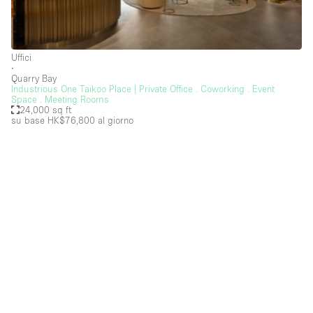
Hall
Imbarcazione
Uffici
Magazzino
∙
Quarry Bay
Industrious One Taikoo Place | Private Office . Coworking . Event
Negozio in centro commerciale
Space . Meeting Rooms
24,000 sq ft
Ristorante/bar/caffè
su base HK$76,800
al giorno
Sala conferenze
Sala riunioni
Salone
Spazio creativo
Spazio hall
Spazio per Eventi
Spazio pubblicitario
Spazio unico