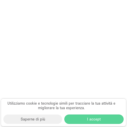
Arredamento
Ascensore
Attaccapanni
Attrezzature da ufficio
Bagni
Bagno
Banconi
Bar
Camere Multiple
Camerini di prova
Concierge
Utilizziamo cookie e tecnologie simili per tracciare la tua attività e
migliorare la tua esperienza.
Cucina
Elettricità
Saperne di più
I accept