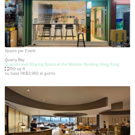
Servizio
Acquista
Conferenza
Meeting
Ufficio
fotografico
Condividi
Tipo di spazio
Acquista Condividi
Spazio per Eventi
∙
Quarry Bay
Altro
Ground Level Sharing Space at the Monster Building Hong Kong
350 sq ft
Appartamento/loft
su base HK$3,960
al giorno
Atelier / Laboratorio
Boutique/negozio
Camion
Container
Fiera/festival
Galleria d'arte