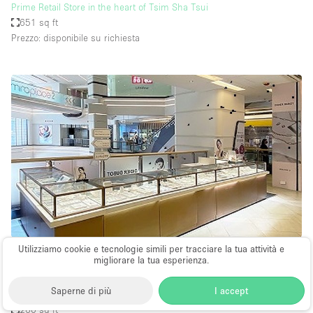
Prime Retail Store in the heart of Tsim Sha Tsui
651 sq ft
Prezzo: disponibile su richiesta
Stand / Chiosco / Stand
Utilizziamo cookie e tecnologie simili per tracciare la tua attività e
migliorare la tua esperienza.
∙
Tsim Sha Tsui
Saperne di più
I accept
Superb Kiosk in Tsim Sha Tsui
260 sq ft