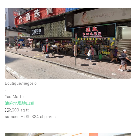
Boutique/negozio
∙
Yau Ma Tei
油麻地場地出租
2,200 sq ft
su base HK$9,334
al giorno