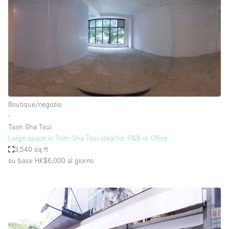
Boutique/negozio
∙
Tsim Sha Tsui
Large space in Tsim Sha Tsui ideal for F&B or Office
3,540 sq ft
su base HK$6,000
al giorno