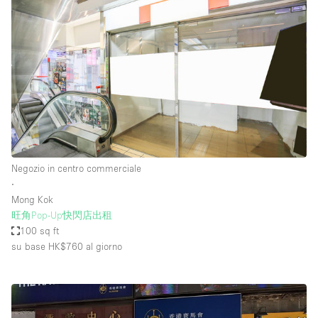
Negozio in centro commerciale
∙
Mong Kok
旺角Pop-Up快閃店出租
100 sq ft
su base HK$760
al giorno