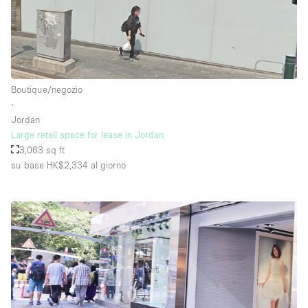
Boutique/negozio
∙
Jordan
Large retail space for lease in Jordan
3,063 sq ft
su base HK$2,334
al giorno