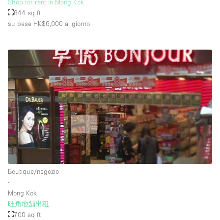
Shop for rent in Mong Kok
644 sq ft
su base HK$6,000
al giorno
Boutique/negozio
∙
Mong Kok
旺角地舖出租
700 sq ft