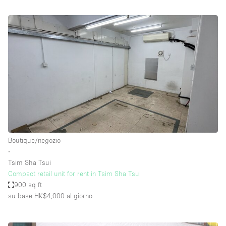
Boutique/negozio
∙
Tsim Sha Tsui
Compact retail unit for rent in Tsim Sha Tsui
900 sq ft
su base HK$4,000
al giorno