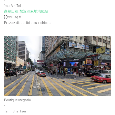
∙
Yau Ma Tei
商舖出租 鄰近油麻地港鐵站
550 sq ft
Prezzo: disponibile su richiesta
Boutique/negozio
∙
Tsim Sha Tsui