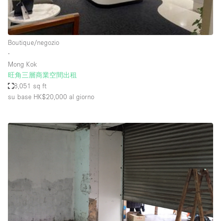
Elettricità
Esposizione di Automobili
Boutique/negozio
Giardino
∙
Mong Kok
Illuminazione
旺角三層商業空間出租
Impianto audiovisivo
8,051 sq ft
su base HK$20,000
al giorno
Industriale
Internet
Licenza per Liquori
Livello strada
Luce Diurna
Magazzino
Parcheggio privato
Piano terra