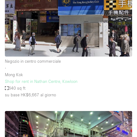
Negozio in centro commerciale
∙
Mong Kok
Shop for rent in Nathan Centre, Kowloon
640 sq ft
su base HK$6,667
al giorno