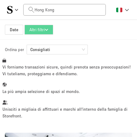
Prezzo al giorno
HK$0
HK$50,000+
Date
Altri filtri
Ordina per
Dimensioni dello spazio
Consigliati
Vi forniamo transazioni sicure, quindi prenota senza preoccupazioni!
100 sq ft
5000+ sq ft
Vi tuteliamo, proteggiamo e difendiamo.
~ 13 persone
~ 650 persone
La più ampia selezione di spazi al mondo.
Tipo di progetto
Unisciti a migliaia di affittuari e marchi all'interno della famiglia di
Storefront.
Evento
Vendita
Showroom
Evento
Cibo
artistico