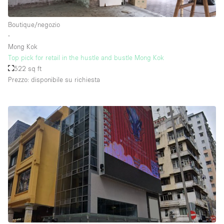
Raw
Boutique/negozio
Riscaldamento
∙
Mong Kok
Sistema di sicurezza
Top pick for retail in the hustle and bustle Mong Kok
Smoking Area
522 sq ft
Prezzo: disponibile su richiesta
Soundproof
Spazio living
Stile Haussmann
Terrace
Tetto / Terrazza
Vetrina
Vista incredibile
Water Access
Whitebox / Minimal