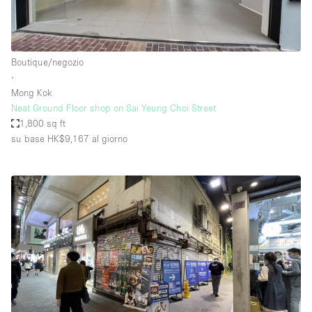
Boutique/negozio
∙
Mong Kok
Neat Ground Floor shop on Sai Yeung Choi Street
1,800 sq ft
su base HK$9,167
al giorno