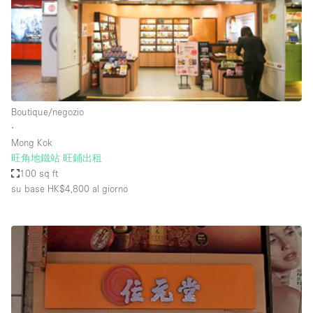
Spazio pubblicitario
Spazio unico
Stand / Bancarella
Stand / Chiosco / Stand
Studio fotografico / riprese
Boutique/negozio
∙
Terrazzo
Mong Kok
Uffici
旺角地鐵站 旺鋪出租
100 sq ft
Villa / Casa
su base HK$4,800
al giorno
Dotazioni dello spazio
Accesso per disabili
Ampia Porta d'Ingresso
Animals Friendly