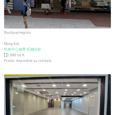
Boutique/negozio
∙
Mong Kok
旺角中心地帶 旺鋪出租
1,696 sq ft
Prezzo: disponibile su richiesta