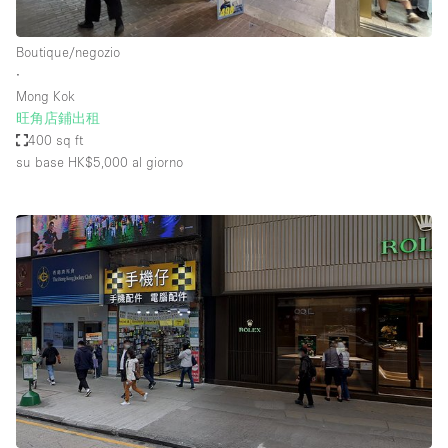
Boutique/negozio
∙
Mong Kok
旺角店鋪出租
400 sq ft
su base HK$5,000
al giorno