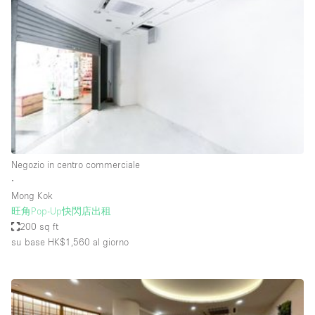
Servizio
Acquista
Conferenza
Meeting
Ufficio
fotografico
Condividi
Tipo di spazio
Acquista Condividi
Negozio in centro commerciale
∙
Altro
Mong Kok
Appartamento/loft
旺角Pop-Up快閃店出租
200 sq ft
Atelier / Laboratorio
su base HK$1,560
al giorno
Boutique/negozio
Camion
Container