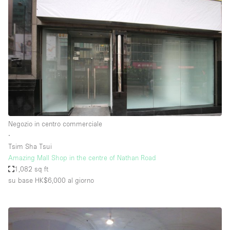
Negozio in centro commerciale
∙
Tsim Sha Tsui
Amazing Mall Shop in the centre of Nathan Road
1,082 sq ft
su base HK$6,000
al giorno