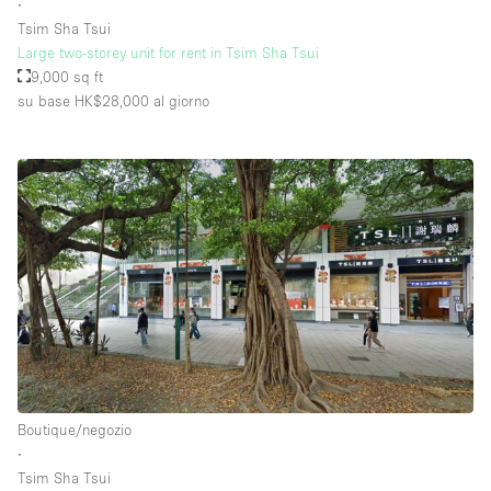
∙
Tsim Sha Tsui
Large two-storey unit for rent in Tsim Sha Tsui
9,000 sq ft
su base HK$28,000
al giorno
Boutique/negozio
∙
Tsim Sha Tsui