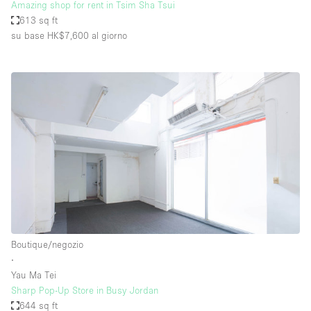
Amazing shop for rent in Tsim Sha Tsui
613 sq ft
su base HK$7,600
al giorno
Boutique/negozio
∙
Yau Ma Tei
Sharp Pop-Up Store in Busy Jordan
644 sq ft