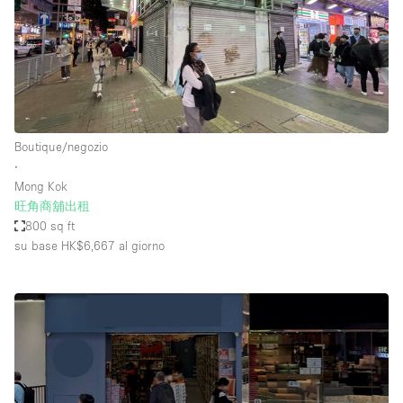
Boutique/negozio
∙
Mong Kok
旺角商舖出租
800 sq ft
su base HK$6,667
al giorno