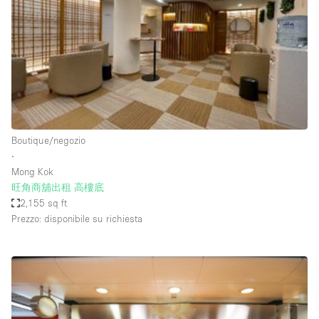
Fiera/festival
Galleria d'arte
Hall
Imbarcazione
Magazzino
Negozio in centro commerciale
Boutique/negozio
∙
Ristorante/bar/caffè
Mong Kok
Sala conferenze
旺角商舖出租 高樓底
2,155 sq ft
Sala riunioni
Prezzo: disponibile su richiesta
Salone
Spazio creativo
Spazio hall
Spazio per Eventi