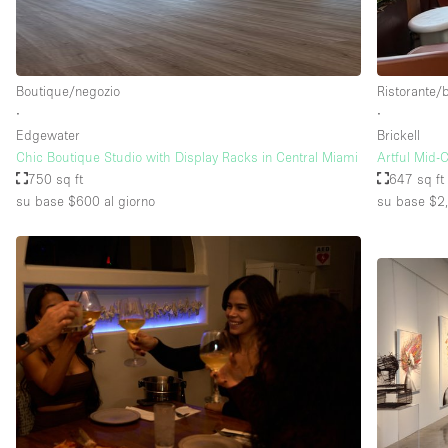
Boutique/negozio
Ristorante/
∙
∙
Edgewater
Brickell
Chic Boutique Studio with Display Racks in Central Miami
Artful Mid-C
750 sq ft
647 sq ft
su base $600
al giorno
su base $2