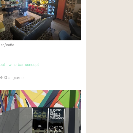
Esposizione di Aut
Illuminazione
Industriale
Licenza per Liquori
bar/caffè
Luce Diurna
Parcheggio privato
ot - wine bar concept
Raw
Sistema di sicurez
,400
al giorno
Soundproof
TA RAPIDA
Stile Haussmann
Tetto / Terrazza
Vista incredibile
Whitebox / Minima