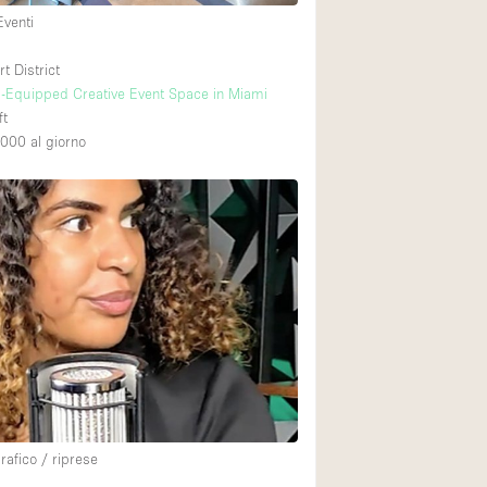
Eventi
 District
-Equipped Creative Event Space in Miami
ft
,000
al giorno
rafico / riprese