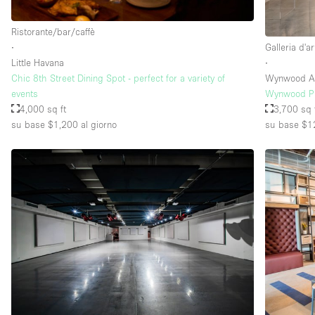
Ristorante/bar/caffè
∙
Galleria d'ar
Little Havana
∙
Chic 8th Street Dining Spot - perfect for a variety of
Wynwood Art
events
Wynwood Pr
4,000 sq ft
3,700 sq 
su base $1,200
al giorno
su base $1