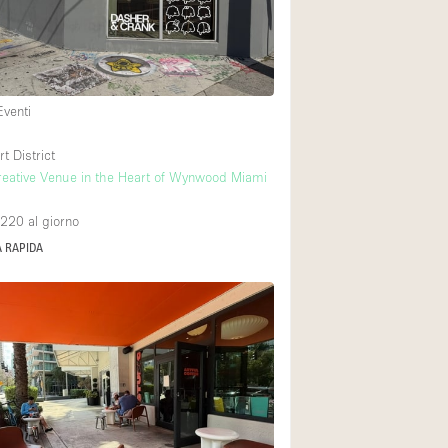
Piano terra su cort
Centro commercial
Eventi
Di sopra
 District
reative Venue in the Heart of Wynwood Miami
,220
al giorno
 RAPIDA