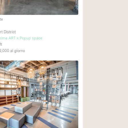
te
 District
ime ART x Popup space
ft
2,000
al giorno