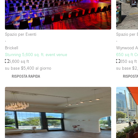
Piano/Accesso
Seminterrato
Piano terra su strada
Spazio per Eventi
Spazio per 
∙
∙
Terrazza
Brickell
Wynwood Art
Altro
Stunning 5,600 sq. ft. event venue
650 sq ft C
5,600 sq ft
650 sq ft
su base $5,400
al giorno
su base $2
RISPOSTA RAPIDA
RISPOSTA