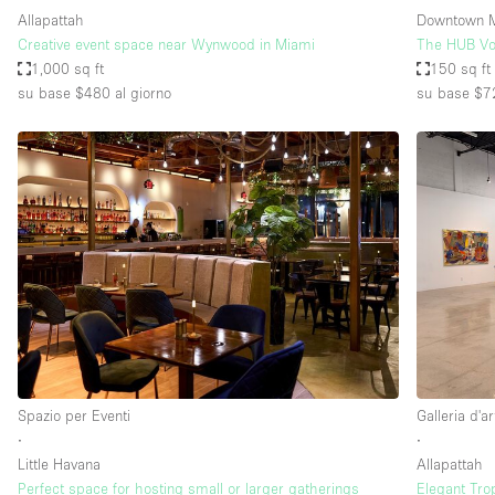
Allapattah
Downtown 
Creative event space near Wynwood in Miami
The HUB Vo
1,000 sq ft
150 sq ft
su base $480
al giorno
su base $7
Spazio per Eventi
Galleria d'ar
∙
∙
Little Havana
Allapattah
Perfect space for hosting small or larger gatherings
Elegant Trop