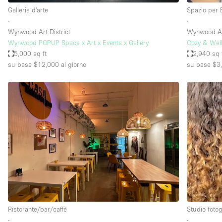
Galleria d'arte
Spazio per 
∙
∙
Wynwood Art District
Wynwood Art
Wynwood POPUP Space x Art x Events x Gallery
Cozy & Well
5,000 sq ft
2,940 sq 
su base $12,000
al giorno
su base $3
Ristorante/bar/caffè
Studio fotog
∙
∙