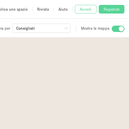
lica uno spazio
Rivista
Aiuto
Accedi
Registrati
na per
Consigliati
Mostra la mappa
io
fè
16