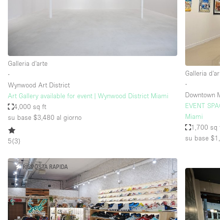
Spazio pubblicitario
Stand / Bancarella
Studio fotografico / riprese
Uffici
Galleria d'arte
Galleria d'ar
∙
∙
Wynwood Art District
Dotazioni dello 
Accesso per disabili
Downtown 
Art Gallery available for event | Wynwood District Miami
spazio
EVENT SPAC
4,000 sq ft
Animals Friendly
Miami
su base $3,480
al giorno
Arredamento
1,700 sq 
su base $1
5
(
3
)
Attaccapanni
Bagni
RISPOSTA RAPIDA
Banconi
Camere Multiple
Concierge