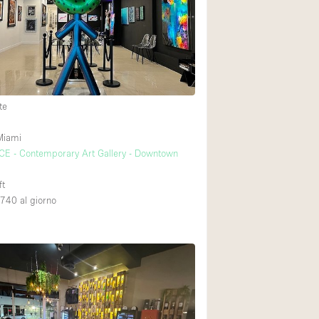
Spazio unico
Stand / Chiosco / 
Terrazzo
Villa / Casa
te
Ampia Porta d'Ingr
Miami
E - Contemporary Art Gallery - Downtown
Aria condizionata
Ascensore
ft
,740
al giorno
Attrezzature da uff
Bagno
Bar
Camerini di prova
Cucina