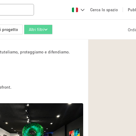
Cerca lo spazio
Pubb
i progetto
Altri filtri
Ordi
Altro
Atelier / Laborator
i tuteliamo, proteggiamo e difendiamo.
Camion
Fiera/festival
Hall
Magazzino
efront.
Ristorante/bar/caf
Sala riunioni
Spazio creativo
Spazio per Eventi