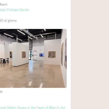
Miami
ices Podcast Studio
20
al giorno
te
ical Gallery Space in the Heart of Miami’s Art