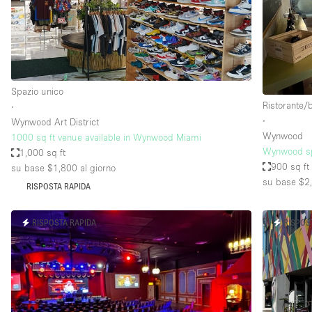
Elettricità
Giardino
Impianto audiovisivo
Internet
Spazio unico
Ristorante/
∙
Livello strada
∙
Wynwood Art District
Magazzino
Wynwood
1000 sq ft venue available in Wynwood Miami
Wynwood sp
1,000 sq ft
Piano terra
900 sq ft
su base $1,800
al giorno
Riscaldamento
su base $2
RISPOSTA RAPIDA
Smoking Area
RISPOSTA RAPIDA
RISPOS
Spazio living
Terrace
Vetrina
Water Access