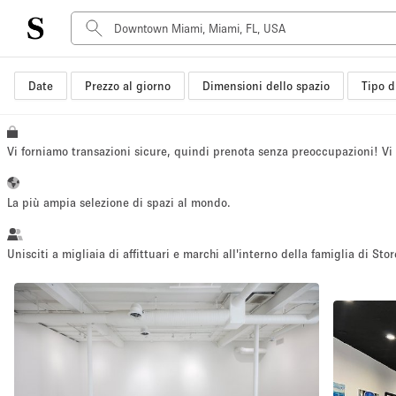
Date
Prezzo al giorno
Dimensioni dello spazio
Tipo d
Tipo di spazio
Acquista Condividi
Appartamento/loft
Vi forniamo transazioni sicure, quindi prenota senza preoccupazioni! V
Boutique/negozio
Container
La più ampia selezione di spazi al mondo.
Galleria d'arte
Imbarcazione
Unisciti a migliaia di affittuari e marchi all'interno della famiglia di Stor
Negozio in centro commerciale
Sala conferenze
Salone
Spazio hall