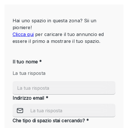
Servizio
Acquista
Conferenza
Meeting
Ufficio
fotografico
Condividi
Tipo di spazio
Acquista Condividi
Altro
Appartamento/loft
Atelier / Laboratorio
Boutique/negozio
Camion
Container