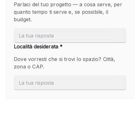
Fiera/festival
Galleria d'arte
Hall
Imbarcazione
Magazzino
Negozio in centro commerciale
Ristorante/bar/caffè
Sala conferenze
Sala riunioni
Salone
Spazio creativo
Spazio hall
Spazio per Eventi