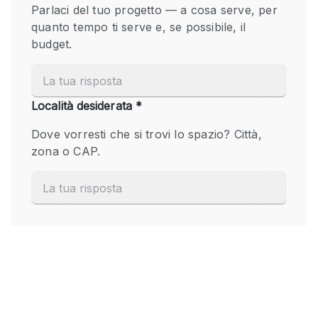
Fiera/festival
Galleria d'arte
Hall
Imbarcazione
Magazzino
Negozio in centro commerciale
Ristorante/bar/caffè
Sala conferenze
Sala riunioni
Salone
Spazio creativo
Spazio hall
Spazio per Eventi