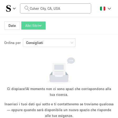
Prezzo al giorno
$0
$5,000+
Date
Altri filtri
Ordina per
Dimensioni dello spazio
Consigliati
100 sq ft
5000+ sq ft
~ 13 persone
~ 650 persone
Tipo di progetto
Ci dispiace!
Al momento non ci sono spazi che corrispondono alla
tua ricerca.
Inserisci i tuoi dati qui sotto e ti contatteremo se troviamo qualcosa
Evento
— oppure quando sarà disponibile un nuovo spazio che risponde
Vendita
Showroom
Evento
Cibo
artistico
alle tue esigenze.