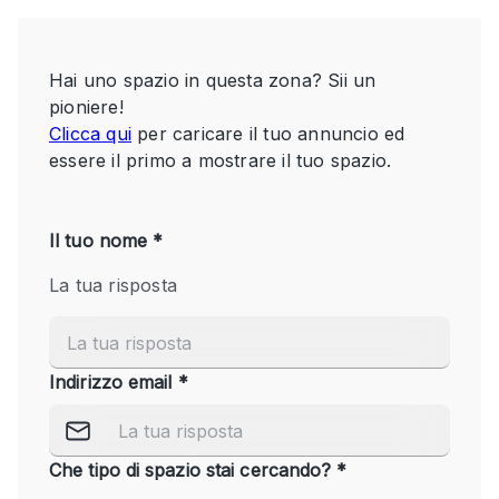
Servizio
Acquista
Conferenza
Meeting
Ufficio
fotografico
Condividi
Tipo di spazio
Acquista Condividi
Altro
Appartamento/loft
Atelier / Laboratorio
Boutique/negozio
Camion
Container