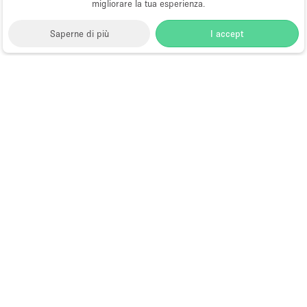
migliorare la tua esperienza.
Saperne di più
I accept
Storefront
>
Negozi e locali commerciali in affito
>
Negozi e Locali Commerciali a Culver City
Spazi Commerciali in Affitto a Culver
City
Locali popolari a Culver City:
Grandi Spazi
Commerciali a Culver City
;
Negozi Con Appartamento
a Culver City
;
Negozi Con Cucina a Culver City
;
Negozi Locali Commerciali Economici a Culver City
;
Negozi Locali Commerciali Pianoterra a Culver City
Quali sono le posizioni più
ricercate per l'affitto di