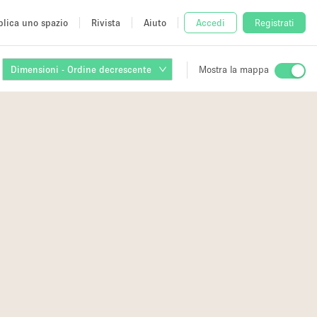
lica uno spazio
Rivista
Aiuto
Accedi
Registrati
Dimensioni - Ordine decrescente
Mostra la mappa
io
fè