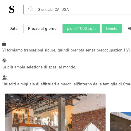
Date
Prezzo al giorno
più di 1000 sq ft
Evento
Al
Tipo di spazio
Acquista Condividi
Appartamento/loft
Vi forniamo transazioni sicure, quindi prenota senza preoccupazioni! V
Boutique/negozio
Container
La più ampia selezione di spazi al mondo.
Galleria d'arte
Imbarcazione
Unisciti a migliaia di affittuari e marchi all'interno della famiglia di Stor
Negozio in centro commerciale
Sala conferenze
Salone
Spazio hall