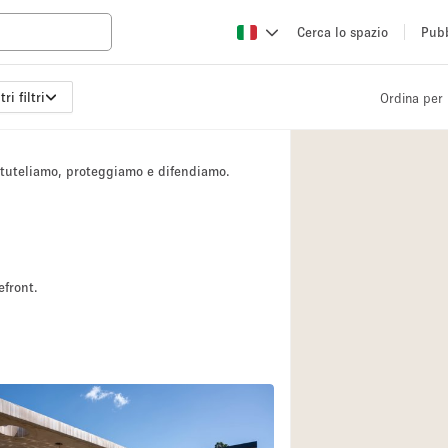
Cerca lo spazio
Pubb
tri filtri
Ordina per
Altro
Atelier / Laborator
i tuteliamo, proteggiamo e difendiamo.
Camion
Fiera/festival
Hall
Magazzino
efront.
Ristorante/bar/caf
Sala riunioni
Spazio creativo
Spazio per Eventi