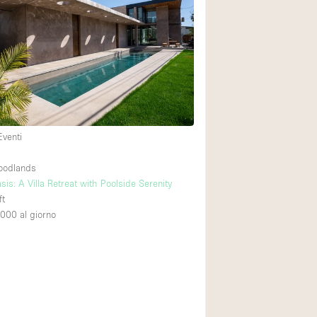
Spazio unico
Stand / Chiosco / 
Terrazzo
Villa / Casa
Ampia Porta d'Ingr
Eventi
Aria condizionata
oodlands
Ascensore
is: A Villa Retreat with Poolside Serenity
ft
Attrezzature da uff
,000
al giorno
Bagno
Bar
Camerini di prova
Cucina