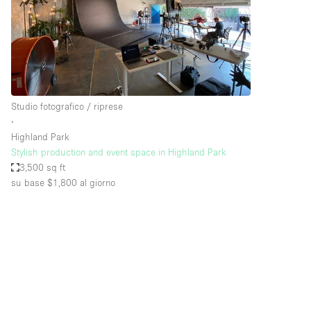
Elettricità
Giardino
Impianto audiovisivo
Internet
Studio fotografico / riprese
Livello strada
∙
Magazzino
Highland Park
Stylish production and event space in Highland Park
Piano terra
3,500 sq ft
Riscaldamento
su base $1,800
al giorno
Smoking Area
Spazio living
Terrace
Vetrina
Water Access