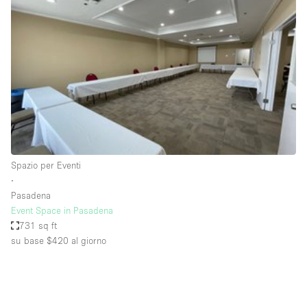
Fiera/festival
Galleria d'arte
Hall
Imbarcazione
Magazzino
Negozio in centro commerciale
Ristorante/bar/caffè
Spazio per Eventi
Sala conferenze
∙
Pasadena
Sala riunioni
Event Space in Pasadena
Salone
731 sq ft
su base $420
al giorno
Spazio creativo
Spazio hall
Spazio per Eventi