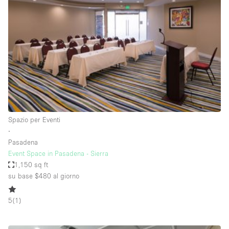
Servizio
Acquista
Conferenza
Meeting
Ufficio
fotografico
Condividi
Tipo di spazio
Acquista Condividi
Spazio per Eventi
∙
Altro
Pasadena
Appartamento/loft
Event Space in Pasadena - Sierra
1,150 sq ft
Atelier / Laboratorio
su base $480
al giorno
Boutique/negozio
5
(
1
)
Camion
Container