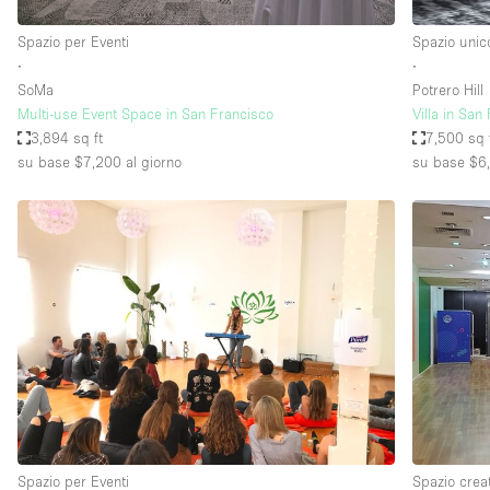
Spazio per Eventi
Spazio unic
∙
∙
SoMa
Potrero Hill
Multi-use Event Space in San Francisco
Villa in San
3,894 sq ft
7,500 sq 
su base $7,200
al giorno
su base $6
Spazio per Eventi
Spazio crea