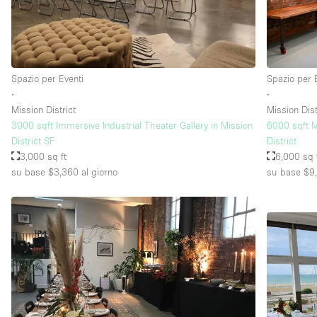
Piano/Accesso
Seminterrato
Piano terra su strada
Spazio per Eventi
Spazio per 
∙
∙
Terrazza
Mission District
Mission Dist
Altro
3000 sqft Immersive Industrial Theater Gallery in Mission
6000 sqft M
District SF
District
3,000 sq ft
6,000 sq 
su base $3,360
al giorno
su base $9