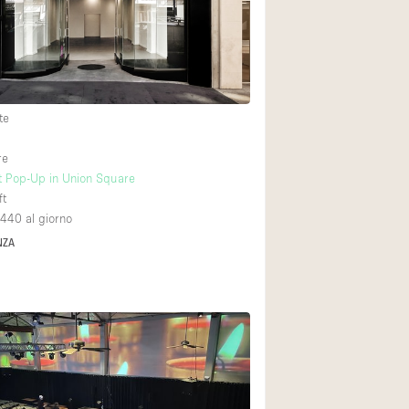
Spazio unico
Stand / Chiosco / 
2
Terrazzo
Villa / Casa
te
re
Ampia Porta d'Ingr
t Pop-Up in Union Square
ft
Aria condizionata
,440
al giorno
Ascensore
NZA
Attrezzature da uff
Bagno
Bar
Camerini di prova
Cucina