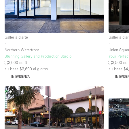
Spazio pubblicitario
Stand / Bancarella
Studio fotografico / riprese
Uffici
Galleria d'arte
Galleria d'ar
∙
∙
Northern Waterfront
Union Squa
Dotazioni dello 
Accesso per disabili
Stunning Gallery and Production Studio
Your Perfec
spazio
3,000 sq ft
3,500 sq 
Animals Friendly
su base $3,600
al giorno
su base $4
Arredamento
IN EVIDENZA
IN EVIDE
Attaccapanni
RISPOSTA RAPIDA
Bagni
Banconi
Camere Multiple
Concierge