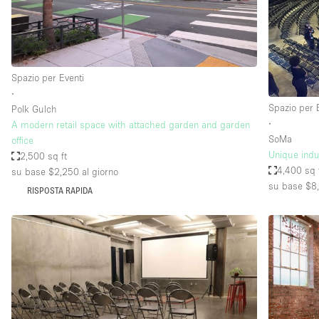
Elettricità
Giardino
Impianto audiovisivo
Spazio per Eventi
Internet
∙
Spazio per 
Polk Gulch
Livello strada
∙
A modern retail space with attached garden and garden
Magazzino
SoMa
office
Unique indu
2,500 sq ft
Piano terra
4,400 sq 
su base $2,250
al giorno
Riscaldamento
su base $8
RISPOSTA RAPIDA
Smoking Area
Spazio living
Terrace
Vetrina
Water Access