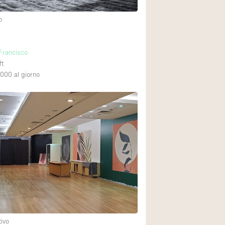
o
 Francisco
ft
,000
al giorno
tivo