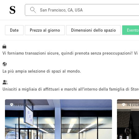
Date
Prezzo al giorno
Dimensioni dello spazio
Evento
Tipo di spazio
Acquista Condividi
Appartamento/loft
Vi forniamo transazioni sicure, quindi prenota senza preoccupazioni! V
Boutique/negozio
Container
La più ampia selezione di spazi al mondo.
Galleria d'arte
Imbarcazione
Unisciti a migliaia di affittuari e marchi all'interno della famiglia di Stor
Negozio in centro commerciale
IN EVIDENZA
IN EVI
Sala conferenze
Salone
Spazio hall