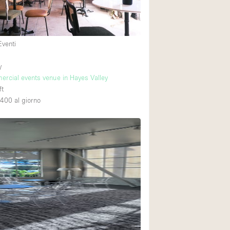
Eventi
y
rcial events venue in Hayes Valley
ft
,400
al giorno