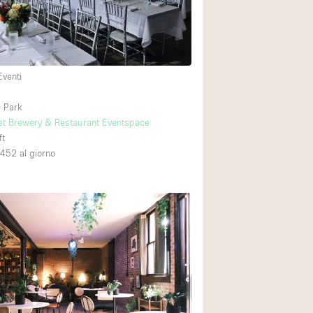
Eventi
 Park
et Brewery & Restaurant Eventspace
ft
,452
al giorno