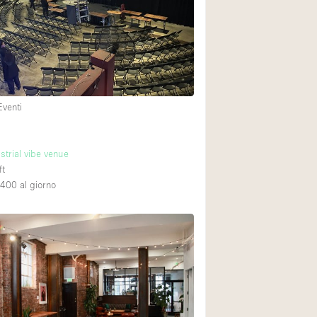
Esposizione di Aut
Illuminazione
Industriale
Licenza per Liquori
Eventi
Luce Diurna
Parcheggio privato
strial vibe venue
Raw
ft
Sistema di sicurez
,400
al giorno
Soundproof
Stile Haussmann
Tetto / Terrazza
Vista incredibile
Whitebox / Minima