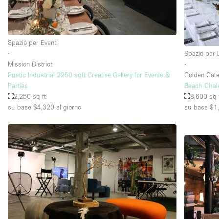
Spazio per Eventi
∙
Spazio per 
Mission District
∙
Rustic Industrial 2250 sqft Creative Gallery for Events &
Golden Gate
Parties
Beach Chal
2,250 sq ft
8,600 sq 
su base $4,320
al giorno
su base $1