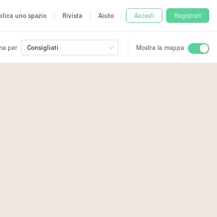
lica uno spazio
Rivista
Aiuto
Accedi
Registrati
na per
Consigliati
Mostra la mappa
io
fè
5