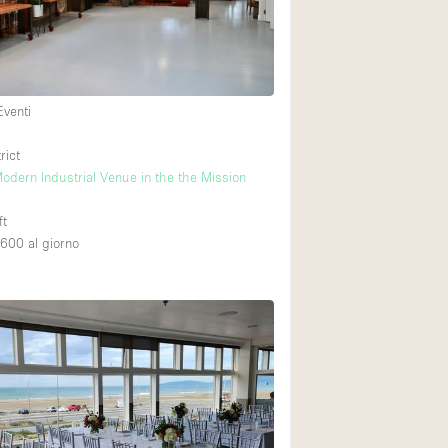
Piano terra su cort
Centro commercial
Eventi
Di sopra
rict
odern Industrial Venue in the the Mission
ft
,600
al giorno