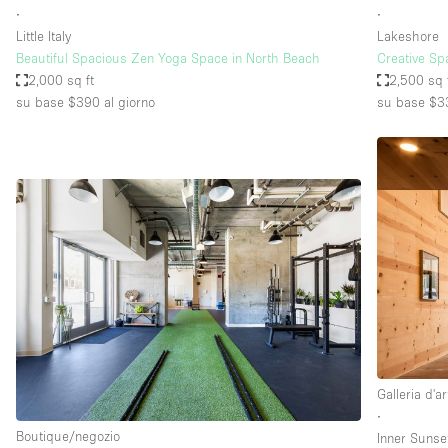
∙
∙
Little Italy
Lakeshore
Beautiful Spacious Zen Yoga Space in North Beach
Creative Sp
2,000 sq ft
2,500 sq 
su base $390
al giorno
su base $3
Galleria d'ar
∙
Boutique/negozio
Inner Sunse