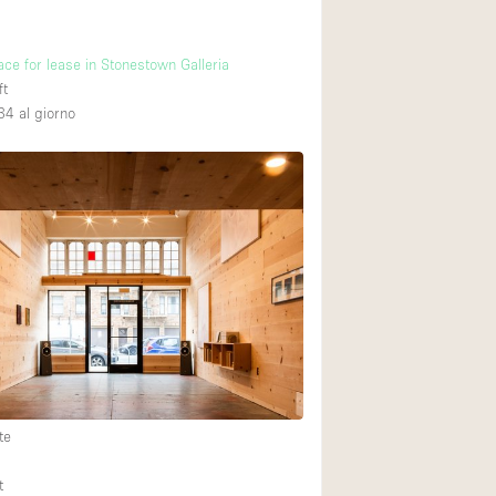
ace for lease in Stonestown Galleria
ft
34
al giorno
te
t