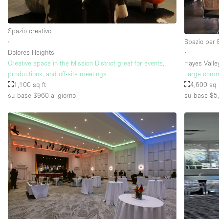
Spazio creativo
∙
Spazio per 
Dolores Heights
∙
Creative space in the Mission District great for events,
Hayes Valle
productions, and off-site meetings
Large comme
1,100 sq ft
4,600 sq 
su base $960
al giorno
su base $5