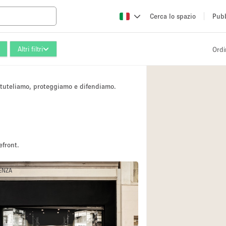
Cerca lo spazio
Pubb
Altri filtri
Ordi
Altro
Atelier / Laborator
i tuteliamo, proteggiamo e difendiamo.
Camion
Fiera/festival
Hall
Magazzino
efront.
Ristorante/bar/caf
DENZA
Sala riunioni
Spazio creativo
Spazio per Eventi