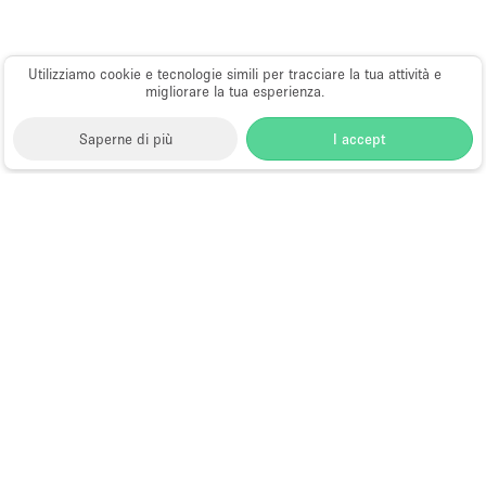
Utilizziamo cookie e tecnologie simili per tracciare la tua attività e
migliorare la tua esperienza.
Saperne di più
I accept
Storefront
>
Location per eventi
>
Location e Spazi per
Eventi a Brooklyn
Spazi per Eventi in Affitto a Brooklyn
Sfoglia per località:
Spazi per eventi a Williamsburg,
Brooklyn
;
Spazi per eventi a Bedford-Stuyvesant,
Brooklyn
;
Spazi per eventi a Greenpoint, Brooklyn
;
Spazi per eventi a East Williamsburg, Brooklyn
;
Spazi
per eventi a Bushwick, Brooklyn
;
Spazi per eventi a
Ridgewood, Brooklyn
;
Spazi per eventi a Park Slope,