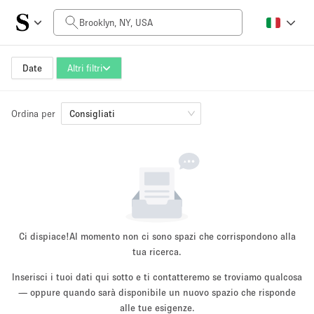
Prezzo al giorno
$0
$5,000+
Date
Altri filtri
Ordina per
Dimensioni dello spazio
Consigliati
100 sq ft
5000+ sq ft
~ 13 persone
~ 650 persone
Tipo di progetto
Ci dispiace!
Al momento non ci sono spazi che corrispondono alla
tua ricerca.
Inserisci i tuoi dati qui sotto e ti contatteremo se troviamo qualcosa
Evento
— oppure quando sarà disponibile un nuovo spazio che risponde
Vendita
Showroom
Evento
Cibo
artistico
alle tue esigenze.