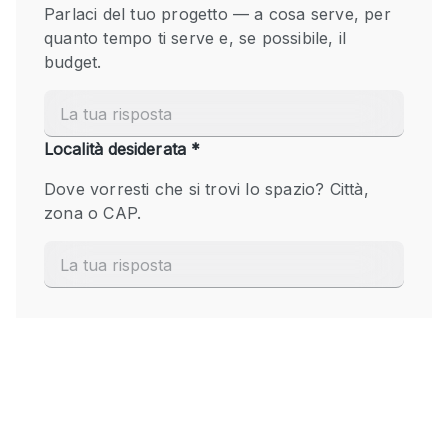
Fiera/festival
Galleria d'arte
Hall
Imbarcazione
Magazzino
Negozio in centro commerciale
Ristorante/bar/caffè
Sala conferenze
Sala riunioni
Salone
Spazio creativo
Spazio hall
Spazio per Eventi