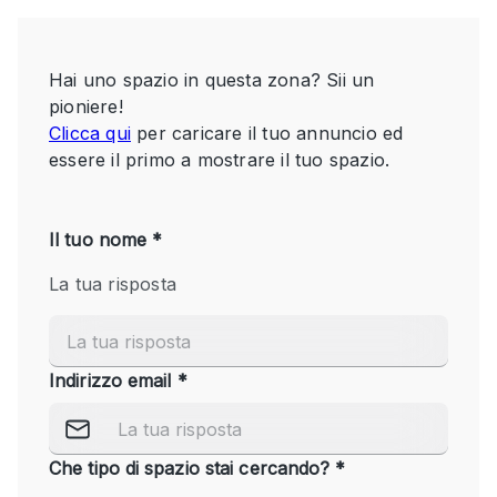
Servizio
Acquista
Conferenza
Meeting
Ufficio
fotografico
Condividi
Tipo di spazio
Acquista Condividi
Altro
Appartamento/loft
Atelier / Laboratorio
Boutique/negozio
Camion
Container