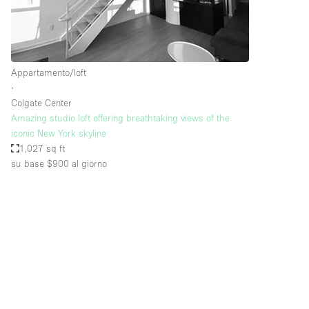
Elettricità
Giardino
Impianto audiovisivo
Appartamento/loft
Internet
∙
Colgate Center
Livello strada
Amazing studio loft offering breathtaking views of the
Magazzino
iconic New York skyline
1,027 sq ft
Piano terra
su base $900
al giorno
Riscaldamento
Smoking Area
Spazio living
Terrace
Vetrina
Water Access