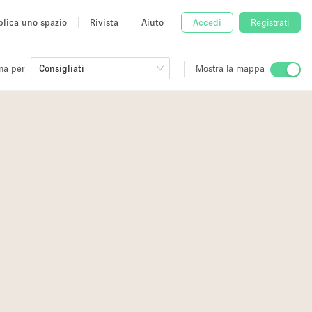
lica uno spazio
Rivista
Aiuto
Accedi
Registrati
na per
Consigliati
Mostra la mappa
io
fè