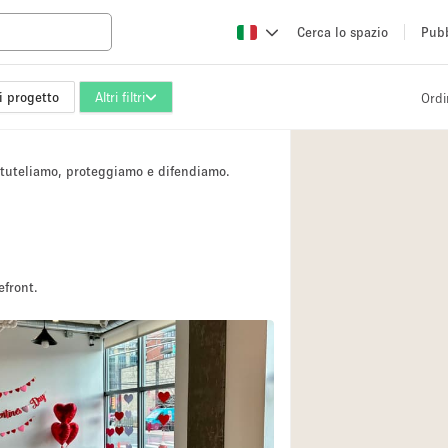
Cerca lo spazio
Pubb
i progetto
Altri filtri
Ordi
Altro
Atelier / Laborator
i tuteliamo, proteggiamo e difendiamo.
Camion
Fiera/festival
Hall
Magazzino
efront.
Ristorante/bar/caf
Sala riunioni
Spazio creativo
Spazio per Eventi