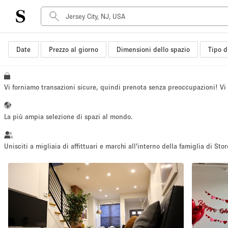
Date
Prezzo al giorno
Dimensioni dello spazio
Tipo d
Tipo di spazio
Acquista Condividi
Appartamento/loft
Vi forniamo transazioni sicure, quindi prenota senza preoccupazioni! V
Boutique/negozio
Container
La più ampia selezione di spazi al mondo.
Galleria d'arte
Imbarcazione
Unisciti a migliaia di affittuari e marchi all'interno della famiglia di Stor
Negozio in centro commerciale
Sala conferenze
Salone
Spazio hall