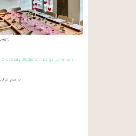
Spazio unico
Stand / Chiosco / 
Terrazzo
Villa / Casa
Eventi
Ampia Porta d'Ingr
y & Culinary Studio with Large Communal
Aria condizionata
Ascensore
60
al giorno
Attrezzature da uff
Bagno
Bar
Camerini di prova
Cucina