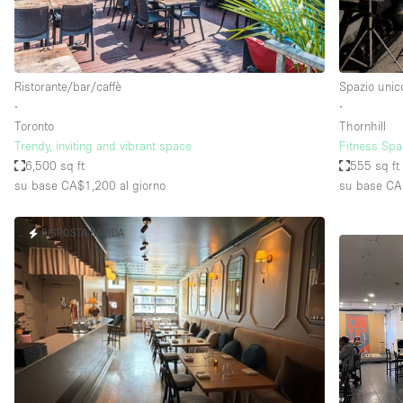
Ristorante/bar/caffè
Spazio unic
∙
∙
Toronto
Thornhill
Trendy, inviting and vibrant space
Fitness Spa
6,500 sq ft
555 sq ft
su base CA$1,200
al giorno
su base C
RISPOSTA RAPIDA