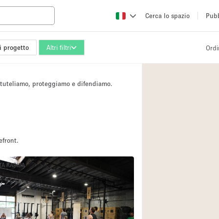
Cerca lo spazio
Pubb
i progetto
Altri filtri
Ordi
Altro
Atelier / Laborator
i tuteliamo, proteggiamo e difendiamo.
Camion
Fiera/festival
Hall
Magazzino
efront.
Ristorante/bar/caf
TA RAPIDA
Sala riunioni
Spazio creativo
Spazio per Eventi