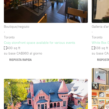
Elettricità
Giardino
Impianto audiovisivo
Boutique/negozio
Galleria d'ar
Internet
∙
∙
Toronto
Toronto
Livello strada
Cozy storefront space available for various events
White Box G
Magazzino
400 sq ft
638 sq ft
su base CA$960
al giorno
su base C
Piano terra
RISPOSTA RAPIDA
RISPOSTA
Riscaldamento
Smoking Area
RISPOS
Spazio living
RISPOSTA RAPIDA
Terrace
Vetrina
Water Access