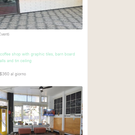
Eventi
 coffee shop with graphic tiles, barn board
lls and tin ceiling
A$360
al giorno