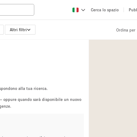
Cerca lo spazio
Pubb
Altri filtri
Ordina per
Altro
Atelier / Laborator
Camion
Fiera/festival
Hall
Magazzino
spondono alla tua ricerca.
Ristorante/bar/caf
sa — oppure quando sarà disponibile un nuovo
igenze.
Sala riunioni
Spazio creativo
Spazio per Eventi