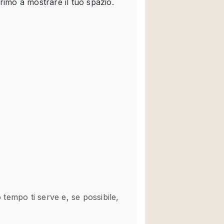
Spazio unico
Stand / Chiosco / 
Terrazzo
Villa / Casa
Ampia Porta d'Ingr
Aria condizionata
Ascensore
Attrezzature da uff
Bagno
Bar
Camerini di prova
Cucina