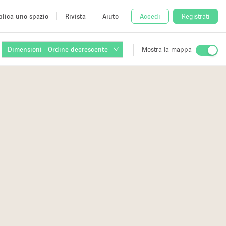
lica uno spazio
Rivista
Aiuto
Accedi
Registrati
Dimensioni - Ordine decrescente
Mostra la mappa
io
fè