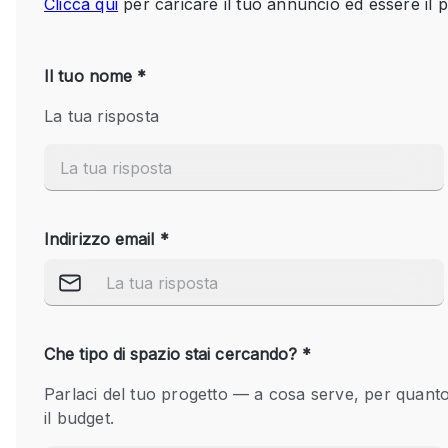
Spazio pubblicitario
Stand / Bancarella
Studio fotografico / riprese
Uffici
Dotazioni dello 
Accesso per disabili
spazio
Animals Friendly
Arredamento
Attaccapanni
Bagni
Banconi
Camere Multiple
Concierge