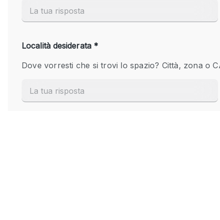
Elettricità
Giardino
Impianto audiovisivo
Internet
Livello strada
Magazzino
Piano terra
Riscaldamento
Smoking Area
Spazio living
Terrace
Vetrina
Water Access