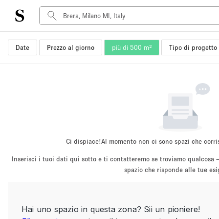
Date
Prezzo al giorno
più di 500 m²
Tipo di progetto
Tipo di spazio
Acquista Condividi
Appartamento/loft
Boutique/negozio
Container
Galleria d'arte
Imbarcazione
Ci dispiace!
Al momento non ci sono spazi che corri
Negozio in centro commerciale
Inserisci i tuoi dati qui sotto e ti contatteremo se troviamo qualco
Sala conferenze
spazio che risponde alle tue es
Salone
Spazio hall