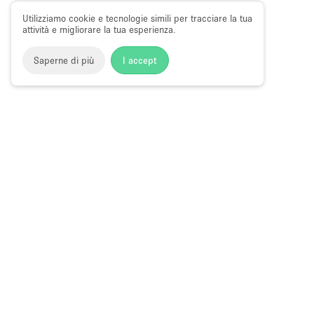
Utilizziamo cookie e tecnologie simili per tracciare la tua
attività e migliorare la tua esperienza.
Saperne di più
I accept
Storefront
>
Negozi e locali commerciali in affito
>
Negozi e 
Spazi Commerciali in Affitto a Brera, Mi
Locali popolari a Brera, Milano:
Grandi Spazi Commerciali a 
Choose
Tutte le local
Italiano
a
Tutti i tipi di
Language