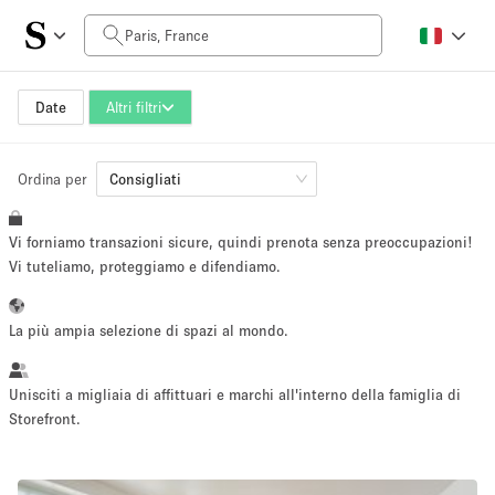
Prezzo al giorno
0€
5.000€+
Date
Altri filtri
Ordina per
Dimensioni dello spazio
Consigliati
Vi forniamo transazioni sicure, quindi prenota senza preoccupazioni!
10 m²
500+ m²
Vi tuteliamo, proteggiamo e difendiamo.
~ 13 persone
~ 650 persone
La più ampia selezione di spazi al mondo.
Tipo di progetto
Unisciti a migliaia di affittuari e marchi all'interno della famiglia di
Storefront.
Evento
Vendita
Showroom
Evento
Cibo
artistico