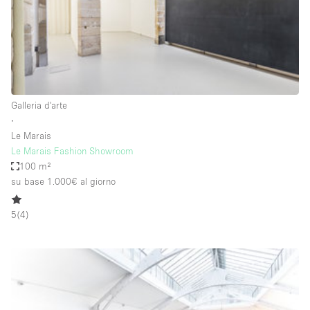
Elettricità
Esposizione di Automobili
Giardino
Illuminazione
Galleria d'arte
Impianto audiovisivo
∙
Le Marais
Industriale
Le Marais Fashion Showroom
Internet
100 m²
su base 1.000€
al giorno
Licenza per Liquori
Livello strada
5
(
4
)
Luce Diurna
Magazzino
Parcheggio privato
Piano terra