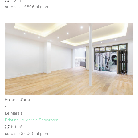
175 m²
su base 1.680€
al giorno
Galleria d'arte
∙
Le Marais
Pristine Le Marais Showroom
160 m²
su base 3.600€
al giorno