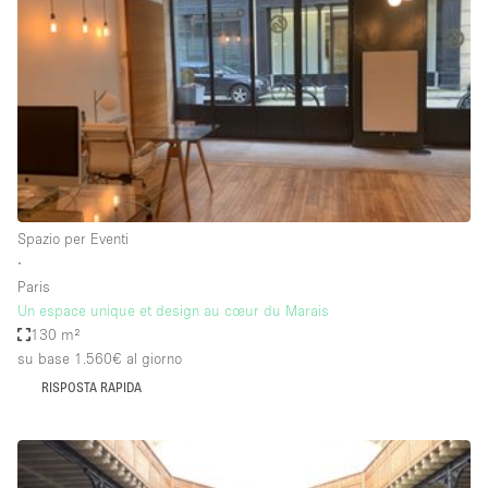
Fiera/festival
Galleria d'arte
Hall
Imbarcazione
Magazzino
Negozio in centro commerciale
Spazio per Eventi
Ristorante/bar/caffè
∙
Sala conferenze
Paris
Un espace unique et design au cœur du Marais
Sala riunioni
130 m²
Salone
su base 1.560€
al giorno
RISPOSTA RAPIDA
Spazio creativo
Spazio hall
Spazio per Eventi