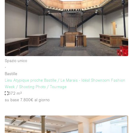
Spazio pubblicitario
Spazio unico
Stand / Bancarella
Stand / Chiosco / Stand
Studio fotografico / riprese
Terrazzo
Spazio unico
Uffici
∙
Bastille
Villa / Casa
Lieu Atypique proche Bastille / Le Marais - Idéal Showroom Fashion
Week / Shooting Photo / Tournage
672 m²
Dotazioni dello spazio
su base 7.800€
al giorno
Accesso per disabili
Ampia Porta d'Ingresso
Animals Friendly