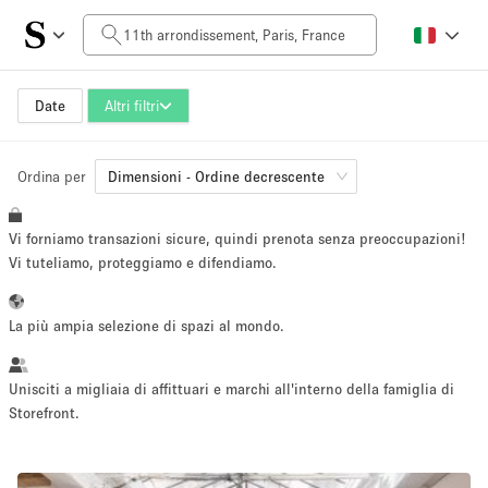
Prezzo al giorno
0€
5.000€+
Date
Altri filtri
Ordina per
Dimensioni dello spazio
Dimensioni - Ordine decrescente
Vi forniamo transazioni sicure, quindi prenota senza preoccupazioni!
500 m²
500+ m²
Vi tuteliamo, proteggiamo e difendiamo.
~ 650 persone
~ 650 persone
La più ampia selezione di spazi al mondo.
Tipo di progetto
Unisciti a migliaia di affittuari e marchi all'interno della famiglia di
Storefront.
Evento
Vendita
Showroom
Evento
Cibo
artistico