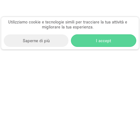
Utilizziamo cookie e tecnologie simili per tracciare la tua attività e
migliorare la tua esperienza.
Saperne di più
I accept
Storefront
>
Negozi e locali commerciali in affito
>
Negozi e Locali Commerciali a Parigi
>
Negozi e Locali
Commerciali a 11° arrondissement di Parigi
Spazi Commerciali in Affitto a 11°
arrondissement di Parigi
Locali popolari a 11° arrondissement di Parigi:
Grandi
Spazi Commerciali a 11° arrondissement di Parigi
;
Negozi Locali Commerciali Economici a 11°
arrondissement di Parigi