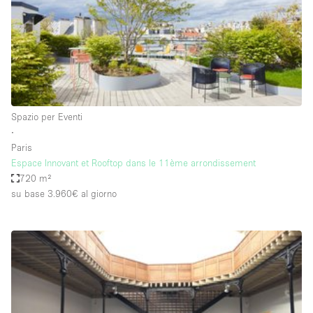
Aria condizionata
Arredamento
Ascensore
Attaccapanni
Spazio per Eventi
Attrezzature da ufficio
∙
Bagni
Paris
Espace Innovant et Rooftop dans le 11ème arrondissement
Bagno
720 m²
Banconi
su base 3.960€
al giorno
Bar
Camere Multiple
Camerini di prova
Concierge
Cucina