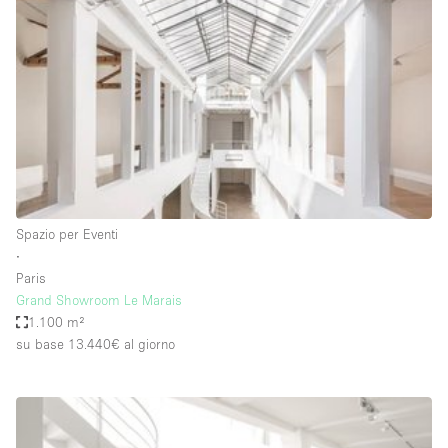
Servizio
Acquista
Conferenza
Meeting
Ufficio
fotografico
Condividi
Tipo di spazio
Acquista Condividi
Spazio per Eventi
∙
Altro
Paris
Appartamento/loft
Grand Showroom Le Marais
1.100 m²
Atelier / Laboratorio
su base 13.440€
al giorno
Boutique/negozio
Camion
Container