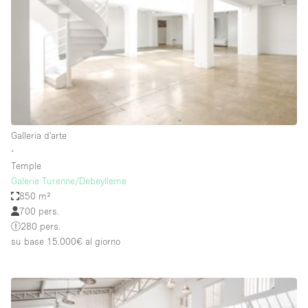
Fiera/festival
Galleria d'arte
Hall
Imbarcazione
Magazzino
Negozio in centro commerciale
Galleria d'arte
∙
Ristorante/bar/caffè
Temple
Sala conferenze
Galerie Turenne/Debeylleme
850 m²
Sala riunioni
700 pers.
Salone
280 pers.
su base 15.000€
al giorno
Spazio creativo
Spazio hall
Spazio per Eventi