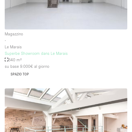
Raw
Riscaldamento
Sistema di sicurezza
Magazzino
Smoking Area
∙
Le Marais
Soundproof
Superbe Showroom dans Le Marais
640 m²
Spazio living
su base 9.000€
al giorno
Stile Haussmann
SPAZIO TOP
Terrace
Tetto / Terrazza
Vetrina
Vista incredibile
Water Access
Whitebox / Minimal