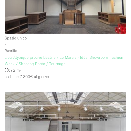
Elettricità
Esposizione di Automobili
Giardino
Spazio unico
Illuminazione
∙
Impianto audiovisivo
Bastille
Lieu Atypique proche Bastille / Le Marais - Idéal Showroom Fashion
Industriale
Week / Shooting Photo / Tournage
Internet
672 m²
su base 7.800€
al giorno
Licenza per Liquori
Livello strada
Luce Diurna
Magazzino
Parcheggio privato
Piano terra