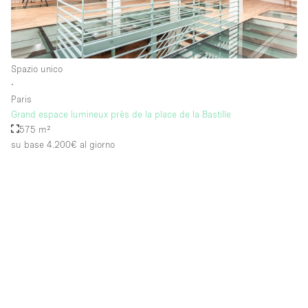
Piano/Accesso
Spazio unico
Seminterrato
∙
Paris
Piano terra su corte
Grand espace lumineux près de la place de la Bastille
Piano terra su strada
575 m²
su base 4.200€
al giorno
Centro commerciale
Terrazza
Di sopra
Altro