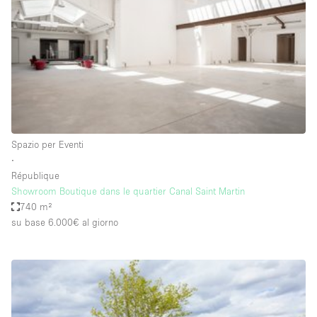
Spazio pubblicitario
Spazio unico
Stand / Bancarella
Stand / Chiosco / Stand
Studio fotografico / riprese
Terrazzo
Spazio per Eventi
Uffici
∙
République
Villa / Casa
Showroom Boutique dans le quartier Canal Saint Martin
740 m²
su base 6.000€
al giorno
Dotazioni dello spazio
Accesso per disabili
Ampia Porta d'Ingresso
Animals Friendly