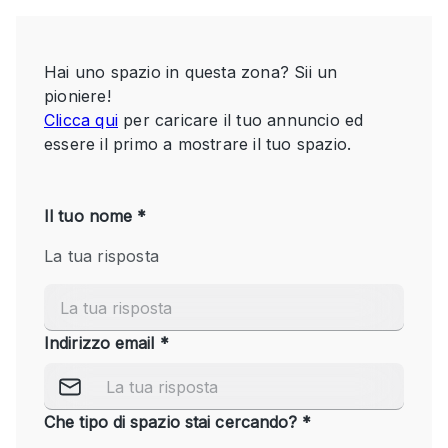
Servizio
Acquista
Conferenza
Meeting
Ufficio
fotografico
Condividi
Tipo di spazio
Acquista Condividi
Altro
Appartamento/loft
Atelier / Laboratorio
Boutique/negozio
Camion
Container