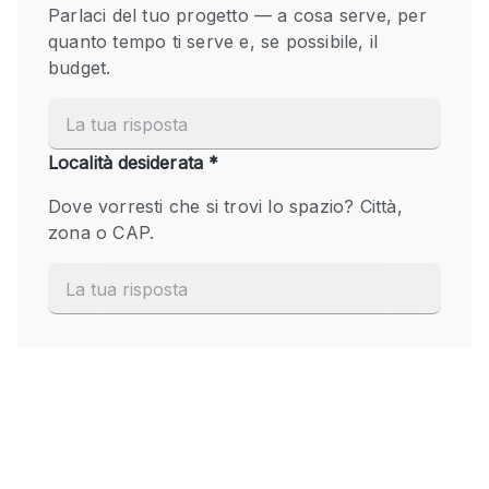
Fiera/festival
Galleria d'arte
Hall
Imbarcazione
Magazzino
Negozio in centro commerciale
Ristorante/bar/caffè
Sala conferenze
Sala riunioni
Salone
Spazio creativo
Spazio hall
Spazio per Eventi