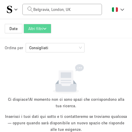
Prezzo al giorno
£0
£5,000+
Date
Altri filtri
Ordina per
Dimensioni dello spazio
Consigliati
100 sq ft
5000+ sq ft
~ 13 persone
~ 650 persone
Tipo di progetto
Ci dispiace!
Al momento non ci sono spazi che corrispondono alla
tua ricerca.
Inserisci i tuoi dati qui sotto e ti contatteremo se troviamo qualcosa
Evento
— oppure quando sarà disponibile un nuovo spazio che risponde
Vendita
Showroom
Evento
Cibo
artistico
alle tue esigenze.