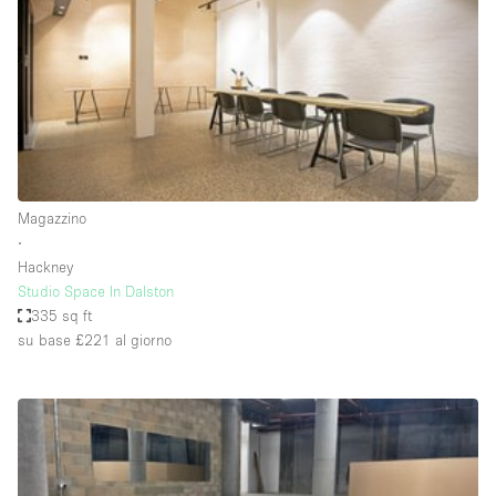
Fiera/festival
Galleria d'arte
Hall
Imbarcazione
Magazzino
Negozio in centro commerciale
Magazzino
∙
Ristorante/bar/caffè
Hackney
Sala conferenze
Studio Space In Dalston
335 sq ft
Sala riunioni
su base £221
al giorno
Salone
Spazio creativo
Spazio hall
Spazio per Eventi