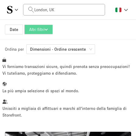
Prezzo al giorno
£0
£5,000+
Date
Altri filtri
Ordina per
Dimensioni dello spazio
Dimensioni - Ordine crescente
Vi forniamo transazioni sicure, quindi prenota senza preoccupazioni!
100 sq ft
3000 sq ft
Vi tuteliamo, proteggiamo e difendiamo.
~ 13 persone
~ 390 persone
La più ampia selezione di spazi al mondo.
Tipo di progetto
Unisciti a migliaia di affittuari e marchi all'interno della famiglia di
Storefront.
Evento
Vendita
Showroom
Evento
Cibo
artistico