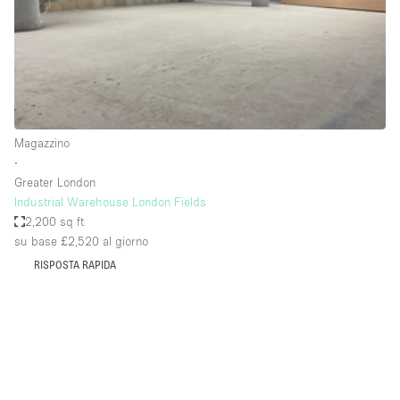
Spazio pubblicitario
Spazio unico
Stand / Bancarella
Stand / Chiosco / Stand
Studio fotografico / riprese
Magazzino
∙
Terrazzo
Greater London
Uffici
Industrial Warehouse London Fields
2,200 sq ft
Villa / Casa
su base £2,520
al giorno
RISPOSTA RAPIDA
Dotazioni dello spazio
Accesso per disabili
Ampia Porta d'Ingresso
Animals Friendly