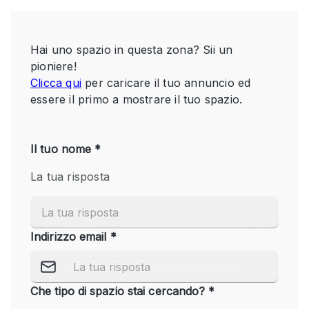
Servizio
Acquista
Conferenza
Meeting
Ufficio
fotografico
Condividi
Tipo di spazio
Acquista Condividi
Altro
Appartamento/loft
Atelier / Laboratorio
Boutique/negozio
Camion
Container