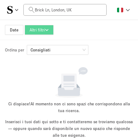
Prezzo al giorno
£0
£5,000+
Date
Altri filtri
Ordina per
Dimensioni dello spazio
Consigliati
100 sq ft
5000+ sq ft
~ 13 persone
~ 650 persone
Tipo di progetto
Ci dispiace!
Al momento non ci sono spazi che corrispondono alla
tua ricerca.
Inserisci i tuoi dati qui sotto e ti contatteremo se troviamo qualcosa
Evento
— oppure quando sarà disponibile un nuovo spazio che risponde
Vendita
Showroom
Evento
Cibo
artistico
alle tue esigenze.