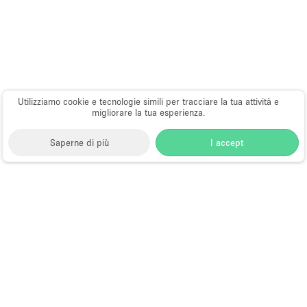
Utilizziamo cookie e tecnologie simili per tracciare la tua attività e
migliorare la tua esperienza.
Saperne di più
I accept
Storefront
>
Location per eventi
>
Location e Spazi per
Eventi a Londra
>
Location e Spazi per Eventi a
Shoreditch, Londra
>
Location e Spazi per Eventi a
Brick Lane, Londra
Spazi per Eventi in Affitto a Brick
Lane, Londra