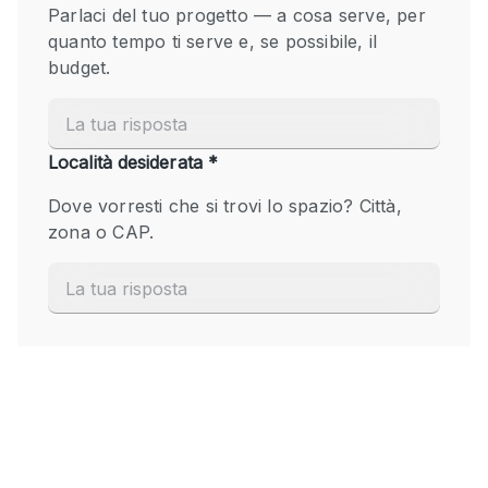
Fiera/festival
Galleria d'arte
Hall
Imbarcazione
Magazzino
Negozio in centro commerciale
Ristorante/bar/caffè
Sala conferenze
Sala riunioni
Salone
Spazio creativo
Spazio hall
Spazio per Eventi