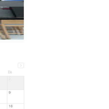
Do
2
9
16