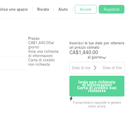
lica uno spazio
Rivista
Aiuto
Accedi
Registrati
Prezzo
CA$1,440.00
al
Inserisci le tue date per ottenere
giorno
un prezzo stimato
Invia una richiesta
CA$1,440.00
di informazioni
al giorno
Carta di credito
non richiesta
Invia una richiesta
di informazioni
Carta di credito non
richiesta
Il proprietario risponde in genere
entro un'ora