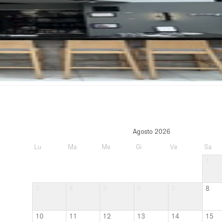
Agosto 2026
Lu
Ma
Me
Gi
Ve
Sa
1
3
4
5
6
7
8
10
11
12
13
14
15