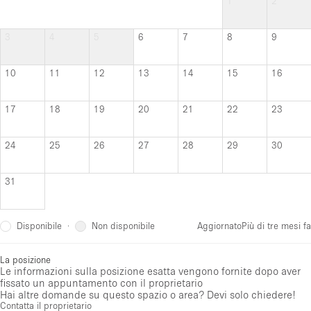
1
2
3
4
5
6
7
8
9
10
11
12
13
14
15
16
17
18
19
20
21
22
23
24
25
26
27
28
29
30
31
Disponibile
Non disponibile
·
Aggiornato
Più di tre mesi fa
La posizione
Le informazioni sulla posizione esatta vengono fornite dopo aver
fissato un appuntamento con il proprietario
Hai altre domande su questo spazio o area? Devi solo chiedere!
Contatta il proprietario