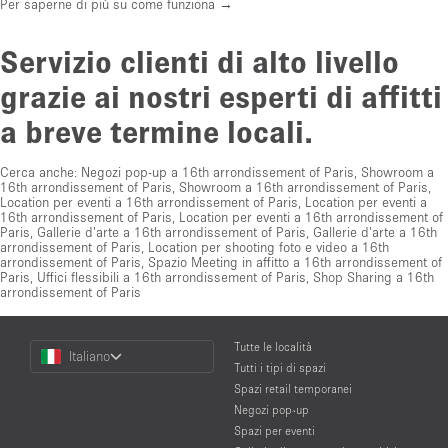
Per saperne di più su come funziona →
Servizio clienti di alto livello
grazie ai nostri esperti di affitti
a breve termine locali.
Cerca anche:
Negozi pop-up a 16th arrondissement of Paris
,
Showroom a
16th arrondissement of Paris
,
Showroom a 16th arrondissement of Paris
,
Location per eventi a 16th arrondissement of Paris
,
Location per eventi a
16th arrondissement of Paris
,
Location per eventi a 16th arrondissement of
Paris
,
Gallerie d'arte a 16th arrondissement of Paris
,
Gallerie d'arte a 16th
arrondissement of Paris
,
Location per shooting foto e video a 16th
arrondissement of Paris
,
Spazio Meeting in affitto a 16th arrondissement of
Paris
,
Uffici flessibili a 16th arrondissement of Paris
,
Shop Sharing a 16th
arrondissement of Paris
Choose
Tutte le località
Italiano
a
Tutti i tipi di spazi
Language
Spazi retail temporanei
Negozi pop-up
Spazi per eventi