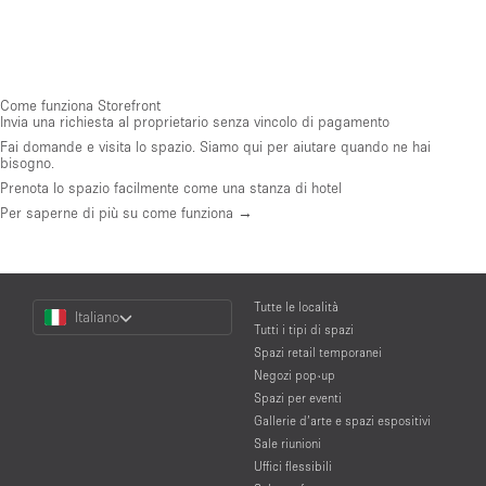
Come funziona Storefront
Invia una richiesta al proprietario senza vincolo di pagamento
Fai domande e visita lo spazio. Siamo qui per aiutare quando ne hai
bisogno.
Prenota lo spazio facilmente come una stanza di hotel
Per saperne di più su come funziona →
Choose
Tutte le località
Italiano
a
Tutti i tipi di spazi
Language
Spazi retail temporanei
Negozi pop-up
Spazi per eventi
Gallerie d’arte e spazi espositivi
Sale riunioni
Uffici flessibili