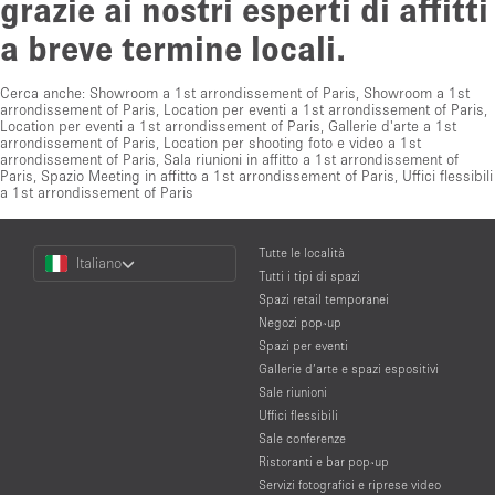
grazie ai nostri esperti di affitti
a breve termine locali.
Cerca anche:
Showroom a 1st arrondissement of Paris
,
Showroom a 1st
arrondissement of Paris
,
Location per eventi a 1st arrondissement of Paris
,
Location per eventi a 1st arrondissement of Paris
,
Gallerie d'arte a 1st
arrondissement of Paris
,
Location per shooting foto e video a 1st
arrondissement of Paris
,
Sala riunioni in affitto a 1st arrondissement of
Paris
,
Spazio Meeting in affitto a 1st arrondissement of Paris
,
Uffici flessibili
a 1st arrondissement of Paris
Choose
Tutte le località
Italiano
a
Tutti i tipi di spazi
Language
Spazi retail temporanei
Negozi pop-up
Spazi per eventi
Gallerie d’arte e spazi espositivi
Sale riunioni
Uffici flessibili
Sale conferenze
Ristoranti e bar pop-up
Servizi fotografici e riprese video