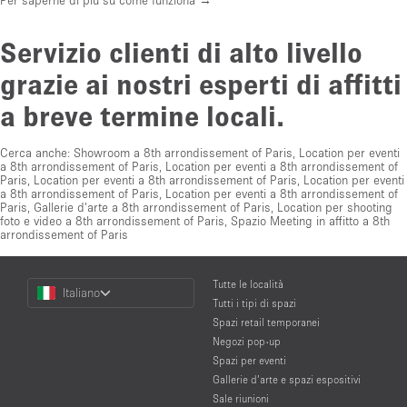
Servizio clienti di alto livello
grazie ai nostri esperti di affitti
a breve termine locali.
Cerca anche:
Showroom a 8th arrondissement of Paris
,
Location per eventi
a 8th arrondissement of Paris
,
Location per eventi a 8th arrondissement of
Paris
,
Location per eventi a 8th arrondissement of Paris
,
Location per eventi
a 8th arrondissement of Paris
,
Location per eventi a 8th arrondissement of
Paris
,
Gallerie d'arte a 8th arrondissement of Paris
,
Location per shooting
foto e video a 8th arrondissement of Paris
,
Spazio Meeting in affitto a 8th
arrondissement of Paris
Choose
Tutte le località
Italiano
a
Tutti i tipi di spazi
Language
Spazi retail temporanei
Negozi pop-up
Spazi per eventi
Gallerie d’arte e spazi espositivi
Sale riunioni