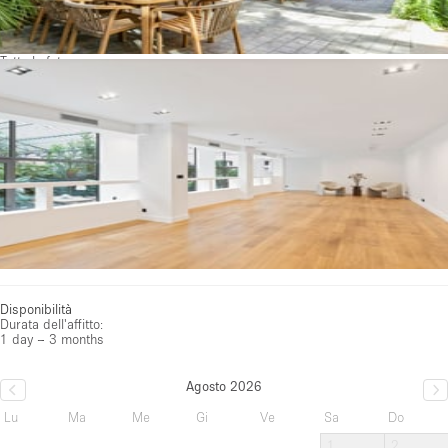
Tutte le foto
Disponibilità
Durata dell'affitto:
1 day – 3 months
Agosto 2026
Lu
Ma
Me
Gi
Ve
Sa
Do
1
2