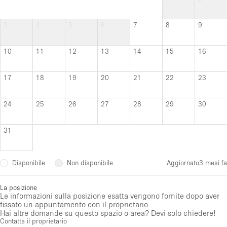
3
4
5
6
7
8
9
10
11
12
13
14
15
16
17
18
19
20
21
22
23
24
25
26
27
28
29
30
31
Disponibile
Non disponibile
·
Aggiornato
3 mesi fa
La posizione
Le informazioni sulla posizione esatta vengono fornite dopo aver
fissato un appuntamento con il proprietario
Hai altre domande su questo spazio o area? Devi solo chiedere!
Contatta il proprietario