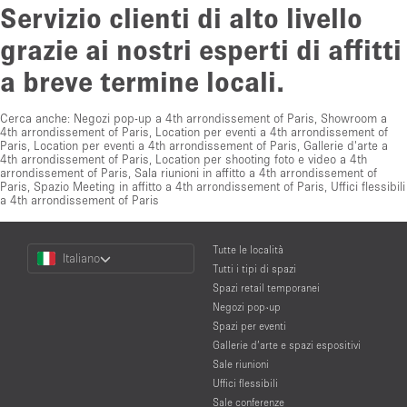
Servizio clienti di alto livello
grazie ai nostri esperti di affitti
a breve termine locali.
Cerca anche:
Negozi pop-up a 4th arrondissement of Paris
,
Showroom a
4th arrondissement of Paris
,
Location per eventi a 4th arrondissement of
Paris
,
Location per eventi a 4th arrondissement of Paris
,
Gallerie d'arte a
4th arrondissement of Paris
,
Location per shooting foto e video a 4th
arrondissement of Paris
,
Sala riunioni in affitto a 4th arrondissement of
Paris
,
Spazio Meeting in affitto a 4th arrondissement of Paris
,
Uffici flessibili
a 4th arrondissement of Paris
Choose
Tutte le località
Italiano
a
Tutti i tipi di spazi
Language
Spazi retail temporanei
Negozi pop-up
Spazi per eventi
Gallerie d’arte e spazi espositivi
Sale riunioni
Uffici flessibili
Sale conferenze