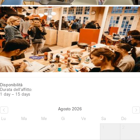
Tutte le foto
Disponibilità
Durata dell'affitto:
1 day – 15 days
Agosto 2026
Lu
Ma
Me
Gi
Ve
Sa
Do
1
2