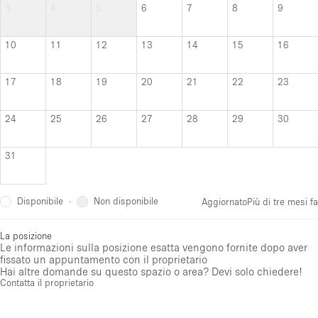
3
4
5
6
7
8
9
10
11
12
13
14
15
16
17
18
19
20
21
22
23
24
25
26
27
28
29
30
31
Disponibile
Non disponibile
·
Aggiornato
Più di tre mesi fa
La posizione
Le informazioni sulla posizione esatta vengono fornite dopo aver
fissato un appuntamento con il proprietario
Hai altre domande su questo spazio o area? Devi solo chiedere!
Contatta il proprietario