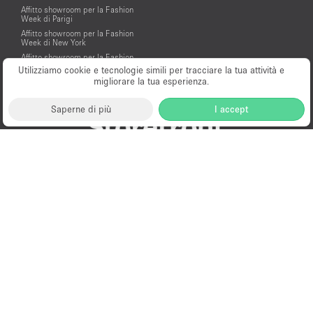
Affitto showroom per la Fashion
Week di Parigi
Affitto showroom per la Fashion
Week di New York
Affitto showroom per la Fashion
Week di Londra
Utilizziamo cookie e tecnologie simili per tracciare la tua attività e
migliorare la tua esperienza.
Affitto showroom per la Milano
Design Week
Saperne di più
I accept
Milano
New York
London
Paris