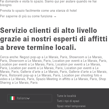
Fai domande e visita lo spazio. Siamo qui per aiutare quando ne hai
bisogno.
Prenota lo spazio facilmente come una stanza di hotel
Per saperne di più su come funziona →
Servizio clienti di alto livello
grazie ai nostri esperti di affitti
a breve termine locali.
Cerca anche:
Negozi pop-up a Le Marais, Paris
,
Showroom a Le Marais,
Paris
,
Showroom a Le Marais, Paris
,
Location per eventi a Le Marais, Paris
,
Location per eventi a Le Marais, Paris
,
Location per eventi a Le Marais,
Paris
,
Location per eventi a Le Marais, Paris
,
Location per eventi a Le
Marais, Paris
,
Gallerie d'arte a Le Marais, Paris
,
Gallerie d'arte a Le Marais,
Paris
,
Ristoranti pop-up a Le Marais, Paris
,
Location per shooting foto e
video a Le Marais, Paris
,
Spazio Meeting in affitto a Le Marais, Paris
,
Shop
Sharing a Le Marais, Paris
Choose
Tutte le località
Italiano
a
Tutti i tipi di spazi
Language
Spazi retail temporanei