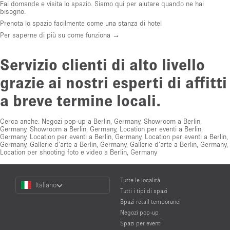
Fai domande e visita lo spazio. Siamo qui per aiutare quando ne hai
bisogno.
Prenota lo spazio facilmente come una stanza di hotel
Per saperne di più su come funziona →
Servizio clienti di alto livello
grazie ai nostri esperti di affitti
a breve termine locali.
Cerca anche:
Negozi pop-up a Berlin, Germany
,
Showroom a Berlin,
Germany
,
Showroom a Berlin, Germany
,
Location per eventi a Berlin,
Germany
,
Location per eventi a Berlin, Germany
,
Location per eventi a Berlin,
Germany
,
Gallerie d'arte a Berlin, Germany
,
Gallerie d'arte a Berlin, Germany
,
Location per shooting foto e video a Berlin, Germany
Choose
Tutte le località
Italiano
a
Tutti i tipi di spazi
Language
Spazi retail temporanei
Negozi pop-up
Spazi per eventi