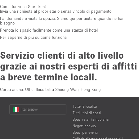
Come funziona Storefront
Invia una richiesta al proprietario senza vincolo di pagamento
Fai domande e visita lo spazio. Siamo qui per aiutare quando ne hai
bisogno.
Prenota lo spazio facilmente come una stanza di hotel
Per saperne di più su come funziona →
Servizio clienti di alto livello
grazie ai nostri esperti di affitti
a breve termine locali.
Cerca anche:
Uffici flessibili a Sheung Wan, Hong Kong
Choose
Tutte le località
Italiano
a
Tutti i tipi di spazi
Language
Spazi retail temporanei
Negozi pop-up
Spazi per eventi
Gallerie d’arte e spazi espositivi