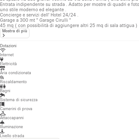
Dotazioni
Internet
Elettricità
Aria condizionata
Riscaldamento
Bagni
Sistema di sicurezza
Camerini di prova
Attaccapanni
Illuminazione
Livello strada
Mostra tutte le dotazioni
(
20
)
Recensioni
Nessuna recensione ancora
Foto