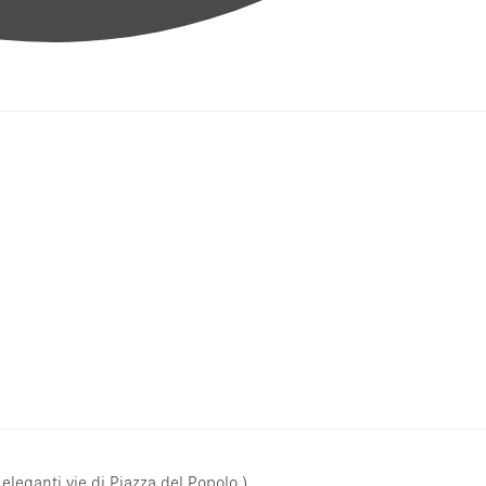
leganti vie di Piazza del Popolo ) .
grafiche , brand di abbigliamento , cosmetici ecc... Interamente ri
...