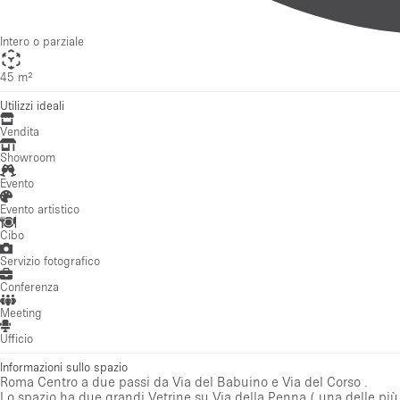
Vendita
Showroom
Evento
Evento artistico
Cibo
Servizio fotografico
Conferenza
Meeting
Ufficio
Informazioni sullo spazio
Roma Centro a due passi da Via del Babuino e Via del Corso .
Lo spazio ha due grandi Vetrine su Via della Penna ( una delle più e
Entrata indipendente su strada . Adatto per mostre di quadri e foto
uno stile moderno ed elegante .
Concierge e servizi dell' Hotel 24/24 .
Garage a 300 mt " Garage Cirulli "
45 mq ( con possibilità di aggiungere altri 25 mq di sala attigua ) c
Mostra di più