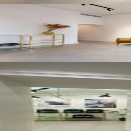
Tutte le foto
Orari di apertura
Domenica
:
00:00 – 23:00
Lunedì
:
00:00 – 23:00