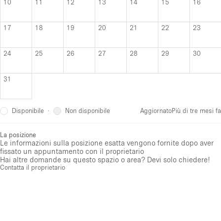
10
11
12
13
14
15
16
17
18
19
20
21
22
23
24
25
26
27
28
29
30
31
Disponibile
Non disponibile
·
Aggiornato
Più di tre mesi fa
La posizione
Le informazioni sulla posizione esatta vengono fornite dopo aver
fissato un appuntamento con il proprietario
Hai altre domande su questo spazio o area? Devi solo chiedere!
Contatta il proprietario