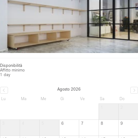
Disponibilità
Affitto minimo
1 day
Agosto 2026
Lu
Ma
Me
Gi
Ve
Sa
Do
1
2
3
4
5
6
7
8
9