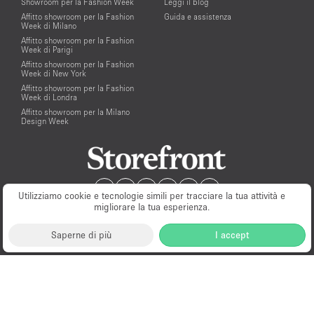
Showroom per la Fashion Week
Leggi il blog
Affitto showroom per la Fashion
Guida e assistenza
Week di Milano
Affitto showroom per la Fashion
Week di Parigi
Affitto showroom per la Fashion
Week di New York
Affitto showroom per la Fashion
Week di Londra
Affitto showroom per la Milano
Design Week
Utilizziamo cookie e tecnologie simili per tracciare la tua attività e
migliorare la tua esperienza.
Saperne di più
I accept
Milano
New York
London