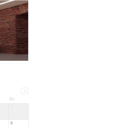
Do
2
9