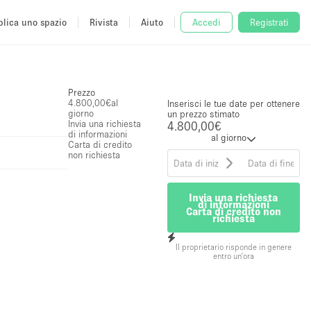
lica uno spazio
Rivista
Aiuto
Accedi
Registrati
Prezzo
4.800,00€
al
Inserisci le tue date per ottenere
giorno
un prezzo stimato
Invia una richiesta
4.800,00€
di informazioni
al giorno
Carta di credito
non richiesta
Invia una richiesta
di informazioni
Carta di credito non
richiesta
Il proprietario risponde in genere
entro un'ora