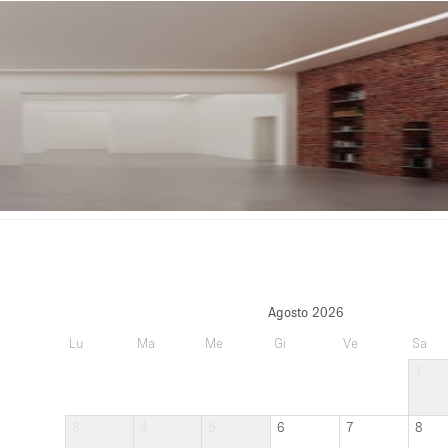
Agosto 2026
Lu
Ma
Me
Gi
Ve
Sa
1
3
4
5
6
7
8