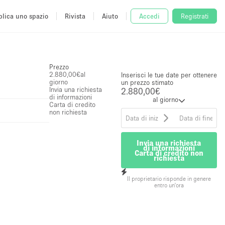
lica uno spazio
Rivista
Aiuto
Accedi
Registrati
Prezzo
2.880,00€
al
Inserisci le tue date per ottenere
giorno
un prezzo stimato
Invia una richiesta
2.880,00€
di informazioni
al giorno
Carta di credito
non richiesta
Invia una richiesta
di informazioni
Carta di credito non
richiesta
Il proprietario risponde in genere
entro un'ora