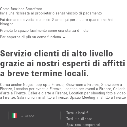
Come funziona Storefront
Invia una richiesta al proprietario senza vincolo di pagamento
Fai domande e visita lo spazio. Siamo qui per aiutare quando ne hai
bisogno.
Prenota lo spazio facilmente come una stanza di hotel
Per saperne di più su come funziona →
Servizio clienti di alto livello
grazie ai nostri esperti di affitti
a breve termine locali.
Cerca anche:
Negozi pop-up a Firenze
,
Showroom a Firenze
,
Showroom a
Firenze
,
Location per eventi a Firenze
,
Location per eventi a Firenze
,
Gallerie
d'arte a Firenze
,
Gallerie d'arte a Firenze
,
Location per shooting foto e video
a Firenze
,
Sala riunioni in affitto a Firenze
,
Spazio Meeting in affitto a Firenze
Choose
Tutte le località
Italiano
a
Tutti i tipi di spazi
Language
Spazi retail temporanei