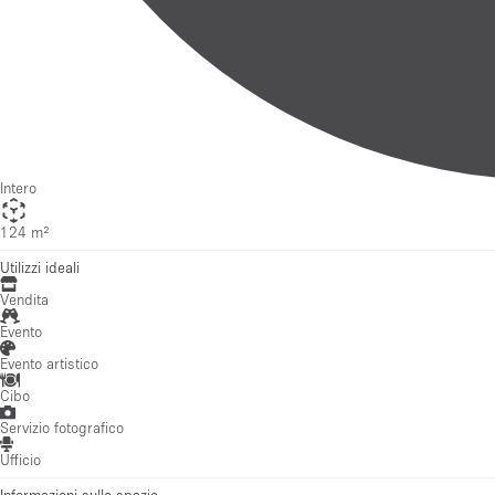
124 m²
Utilizzi ideali
Vendita
Evento
Evento artistico
Cibo
Servizio fotografico
Ufficio
Informazioni sullo spazio
Situated on a lively square with excellent visibility and constant pe
establish a temporary presence in one of Amsterdam's most vibra
Previously home to successful retail and food concepts, the space i
design, hospitality and seasonal pop-ups. Whether you're launchi
Mostra di più
Dotazioni
Internet