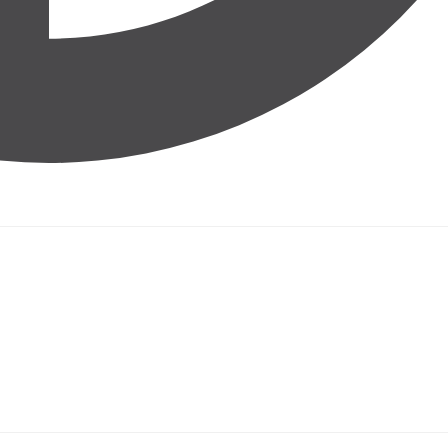
destrian traffic, this versatile ground-floor space is ideal for brand
nt neighbourhoods.
s suitable for a wide range of businesses including fashion, beauty,
ng a new brand, testing a concept or opening a temp...