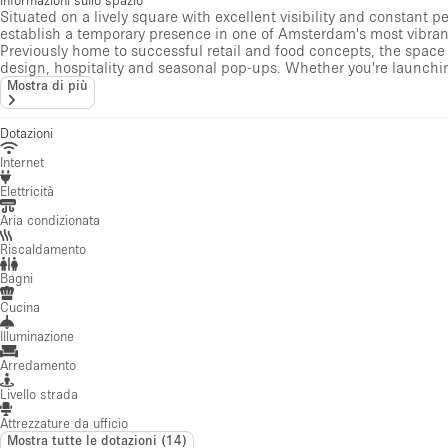
Elettricità
Aria condizionata
Riscaldamento
Bagni
Cucina
Illuminazione
Arredamento
Livello strada
Attrezzature da ufficio
Mostra tutte le dotazioni
(
14
)
Recensioni
·
1
review
V
Victoria
gen 27, 2026