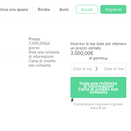
lica uno spazio
Rivista
Aiuto
Accedi
Registrati
Prezzo
3.000,00€
al
Inserisci le tue date per ottenere
giorno
un prezzo stimato
Invia una richiesta
3.000,00€
di informazioni
al giorno
Carta di credito
non richiesta
Invia una richiesta
di informazioni
Carta di credito non
richiesta
Il proprietario risponde in genere
entro 8 ore