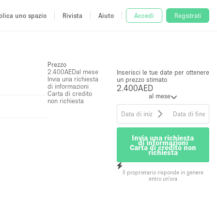
lica uno spazio
Rivista
Aiuto
Accedi
Registrati
Prezzo
2.400AED
al mese
Inserisci le tue date per ottenere
Invia una richiesta
un prezzo stimato
di informazioni
2.400AED
Carta di credito
al mese
non richiesta
Invia una richiesta
di informazioni
Carta di credito non
richiesta
Il proprietario risponde in genere
entro un'ora