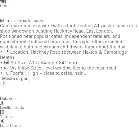
Cibo
Informazioni sullo spazio
Gain maximum exposure with a high-footfall A1 poster space in a
shop window on bustling Hackney Road, East London.
Positioned near popular cafes, independent retailers, and
opposite well-trafficked bus stops, this spot offers excellent
visibility to both pedestrians and drivers throughout the day.
• 📍 Location: Hackney Road (between Hoxton & Cambridge
Heath)
• 🖼️ Ad Size: A1 (594mm x 841mm)
• 👀 Visibility: Street-level window facing the main road
• 🚶 Footfall: High – close to cafes, hair ...
Mostra di più
Dotazioni
Livello strada
Vetrina
Luce Diurna