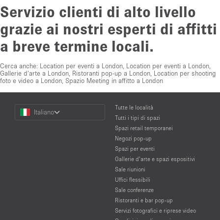
Servizio clienti di alto livello
grazie ai nostri esperti di affitti
a breve termine locali.
Cerca anche:
Location per eventi a London
,
Location per eventi a London
,
Gallerie d'arte a London
,
Ristoranti pop-up a London
,
Location per shooting
foto e video a London
,
Spazio Meeting in affitto a London
Choose
Tutte le località
Italiano
a
Tutti i tipi di spazi
Language
Spazi retail temporanei
Negozi pop-up
Spazi per eventi
Gallerie d’arte e spazi espositivi
Sale riunioni
Uffici flessibili
Sale conferenze
Ristoranti e bar pop-up
Servizi fotografici e riprese video