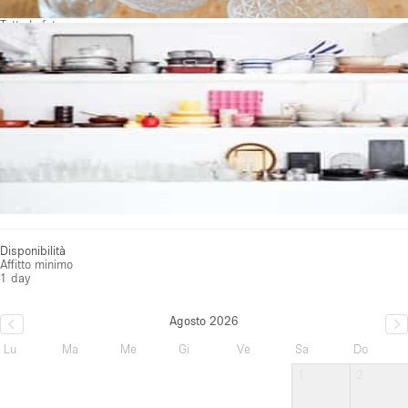
Tutte le foto
Disponibilità
Affitto minimo
1 day
Agosto 2026
Lu
Ma
Me
Gi
Ve
Sa
Do
1
2