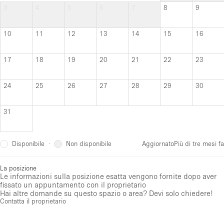
3
4
5
6
7
8
9
10
11
12
13
14
15
16
17
18
19
20
21
22
23
24
25
26
27
28
29
30
31
Disponibile
Non disponibile
·
Aggiornato
Più di tre mesi fa
La posizione
Le informazioni sulla posizione esatta vengono fornite dopo aver
fissato un appuntamento con il proprietario
Hai altre domande su questo spazio o area? Devi solo chiedere!
Contatta il proprietario