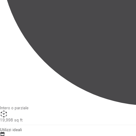
Intero o parziale
19,998 sq ft
Utilizzi ideali