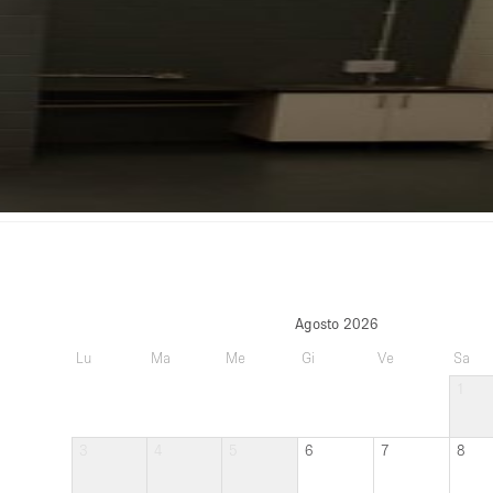
Agosto 2026
Lu
Ma
Me
Gi
Ve
Sa
1
3
4
5
6
7
8