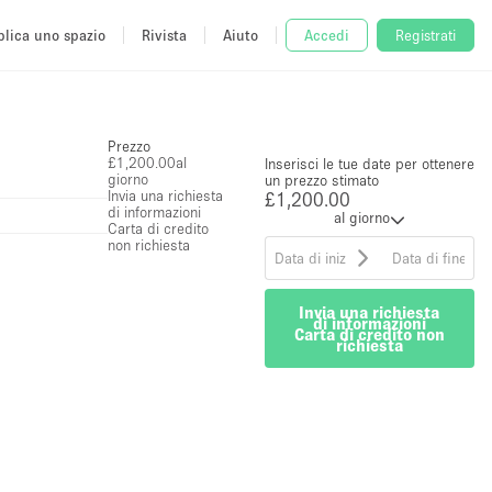
lica uno spazio
Rivista
Aiuto
Accedi
Registrati
Prezzo
£1,200.00
al
Inserisci le tue date per ottenere
giorno
un prezzo stimato
Invia una richiesta
£1,200.00
di informazioni
al giorno
Carta di credito
non richiesta
Invia una richiesta
di informazioni
Carta di credito non
richiesta