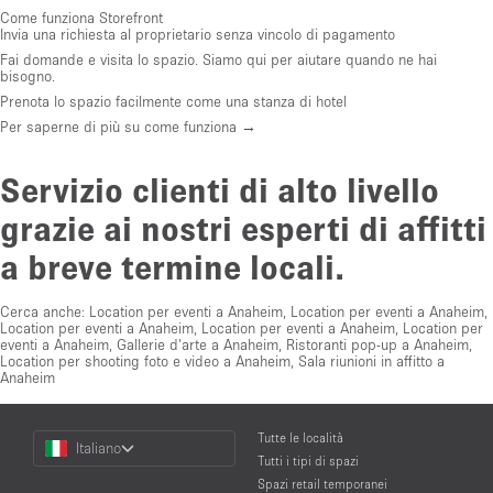
Come funziona Storefront
Invia una richiesta al proprietario senza vincolo di pagamento
Fai domande e visita lo spazio. Siamo qui per aiutare quando ne hai
bisogno.
Prenota lo spazio facilmente come una stanza di hotel
Per saperne di più su come funziona →
Servizio clienti di alto livello
grazie ai nostri esperti di affitti
a breve termine locali.
Cerca anche:
Location per eventi a Anaheim
,
Location per eventi a Anaheim
,
Location per eventi a Anaheim
,
Location per eventi a Anaheim
,
Location per
eventi a Anaheim
,
Gallerie d'arte a Anaheim
,
Ristoranti pop-up a Anaheim
,
Location per shooting foto e video a Anaheim
,
Sala riunioni in affitto a
Anaheim
Choose
Tutte le località
Italiano
a
Tutti i tipi di spazi
Language
Spazi retail temporanei