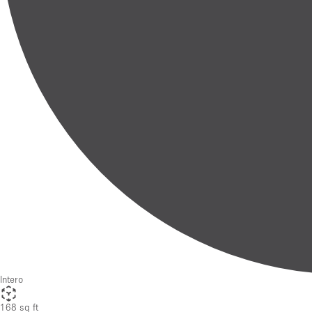
Intero
168 sq ft