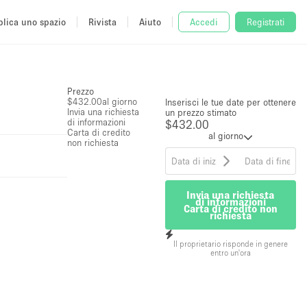
lica uno spazio
Rivista
Aiuto
Accedi
Registrati
Prezzo
$432.00
al giorno
Inserisci le tue date per ottenere
Invia una richiesta
un prezzo stimato
di informazioni
$432.00
Carta di credito
al giorno
non richiesta
Invia una richiesta
di informazioni
Carta di credito non
richiesta
Il proprietario risponde in genere
entro un'ora