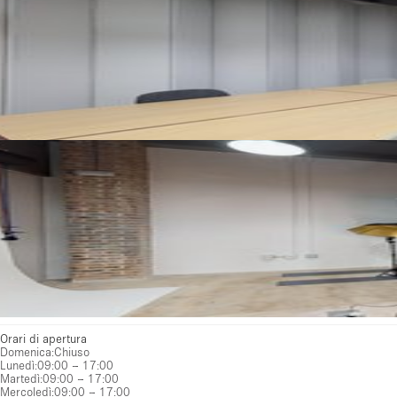
Orari di apertura
Domenica
:
Chiuso
Lunedì
:
09:00 – 17:00
Martedì
:
09:00 – 17:00
Mercoledì
:
09:00 – 17:00