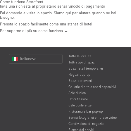
Come funziona Storefront
Invia una richiesta al proprietario senza vincolo di pagamento
Fai domande e visita lo spazio. Siamo qui per aiutare quando ne hai
bisogno.
Prenota lo spazio facilmente come una stanza di hotel
Per saperne di più su come funziona →
Choose
Tutte le località
Italiano
a
Tutti i tipi di spazi
Language
Spazi retail temporanei
Negozi pop-up
Spazi per eventi
Gallerie d’arte e spazi espositivi
Sale riunioni
Uffici flessibili
Sale conferenze
Ristoranti e bar pop-up
Servizi fotografici e riprese video
Condivisione di negozio
Elenco dei servizi