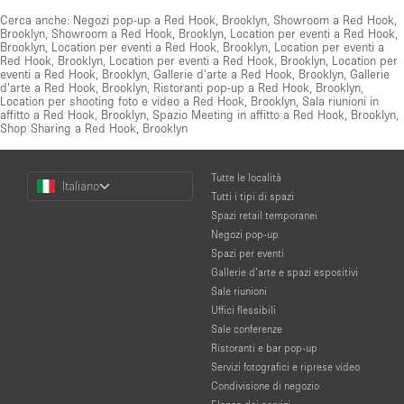
Cerca anche:
Negozi pop-up a Red Hook, Brooklyn
,
Showroom a Red Hook,
Brooklyn
,
Showroom a Red Hook, Brooklyn
,
Location per eventi a Red Hook,
Brooklyn
,
Location per eventi a Red Hook, Brooklyn
,
Location per eventi a
Red Hook, Brooklyn
,
Location per eventi a Red Hook, Brooklyn
,
Location per
eventi a Red Hook, Brooklyn
,
Gallerie d'arte a Red Hook, Brooklyn
,
Gallerie
d'arte a Red Hook, Brooklyn
,
Ristoranti pop-up a Red Hook, Brooklyn
,
Location per shooting foto e video a Red Hook, Brooklyn
,
Sala riunioni in
affitto a Red Hook, Brooklyn
,
Spazio Meeting in affitto a Red Hook, Brooklyn
,
Shop Sharing a Red Hook, Brooklyn
Choose
Tutte le località
Italiano
a
Tutti i tipi di spazi
Language
Spazi retail temporanei
Negozi pop-up
Spazi per eventi
Gallerie d’arte e spazi espositivi
Sale riunioni
Uffici flessibili
Sale conferenze
Ristoranti e bar pop-up
Servizi fotografici e riprese video
Condivisione di negozio