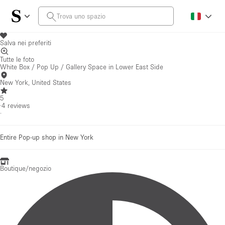
Salva nei preferiti
Tutte le foto
White Box / Pop Up / Gallery Space in Lower East Side
New York, United States
5
·
4
reviews
·
Entire Pop-up shop in New York
Boutique/negozio