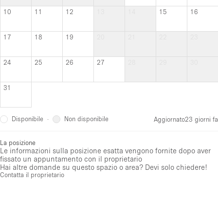
10
11
12
13
14
15
16
17
18
19
20
21
22
23
24
25
26
27
28
29
30
31
Disponibile
Non disponibile
·
Aggiornato
23 giorni fa
La posizione
Le informazioni sulla posizione esatta vengono fornite dopo aver
fissato un appuntamento con il proprietario
Hai altre domande su questo spazio o area? Devi solo chiedere!
Contatta il proprietario