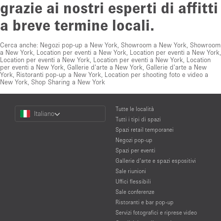
grazie ai nostri esperti di affitti
a breve termine locali.
Cerca anche:
Negozi pop-up a New York
,
Showroom a New York
,
Showroom
a New York
,
Location per eventi a New York
,
Location per eventi a New York
,
Location per eventi a New York
,
Location per eventi a New York
,
Location
per eventi a New York
,
Gallerie d'arte a New York
,
Gallerie d'arte a New
York
,
Ristoranti pop-up a New York
,
Location per shooting foto e video a
New York
,
Shop Sharing a New York
Choose
Tutte le località
Italiano
a
Tutti i tipi di spazi
Language
Spazi retail temporanei
Negozi pop-up
Spazi per eventi
Gallerie d’arte e spazi espositivi
Sale riunioni
Uffici flessibili
Sale conferenze
Ristoranti e bar pop-up
Servizi fotografici e riprese video