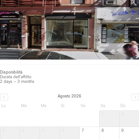
Disponibilità
Durata dell'affitto:
2 days – 3 months
Agosto 2026
Lu
Ma
Me
Gi
Ve
Sa
Do
1
2
3
4
5
6
7
8
9